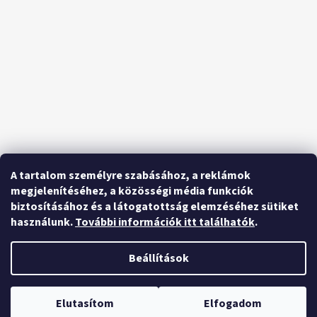
A tartalom személyre szabásához, a reklámok
megjelenítéséhez, a közösségi média funkciók
biztosításához és a látogatottság elemzéséhez sütiket
használunk.
További információk itt találhatók
.
Beállítások
Shoptet készítette
Elutasítom
Elfogadom
Copyright 2026
olcsoklumpak.hu
. Minden jog fenntartva.