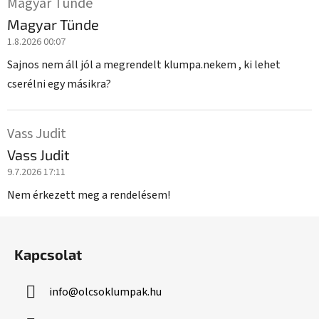
s
Magyar Tünde
z
Magyar Tünde
é
1.8.2026 00:07
l
g
Sajnos nem áll jól a megrendelt klumpa.nekem , ki lehet
e
cserélni egy másikra?
t
é
s
Vass Judit
e
Vass Judit
k
9.7.2026 17:11
l
i
Nem érkezett meg a rendelésem!
s
t
L
á
á
j
Kapcsolat
b
a
l
info
@
olcsoklumpak.hu
é
c