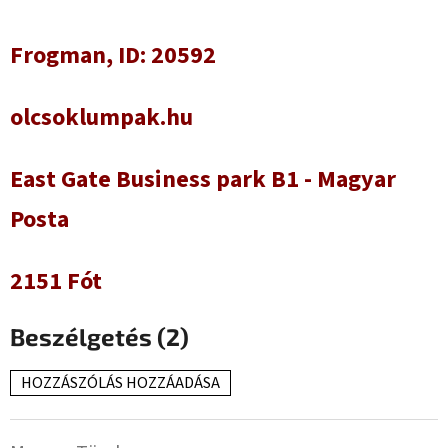
Frogman, ID: 20592
olcsoklumpak.hu
East Gate Business park B1 - Magyar
Posta
2151 Fót
Beszélgetés (2)
HOZZÁSZÓLÁS HOZZÁADÁSA
B
e