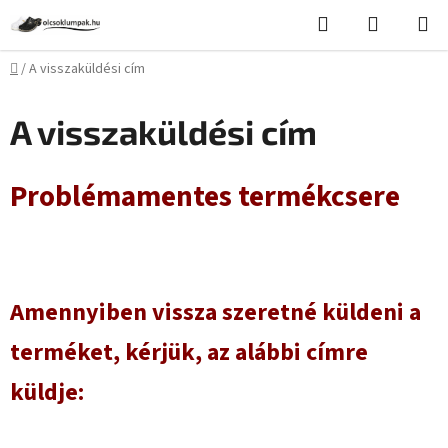
Ugrás
Keresés
KOSÁR
a
fő
Kezdőlap
/
A visszaküldési cím
tartalomhoz
A visszaküldési cím
Problémamentes termékcsere
Amennyiben vissza szeretné küldeni a
terméket, kérjük, az alábbi címre
küldje: