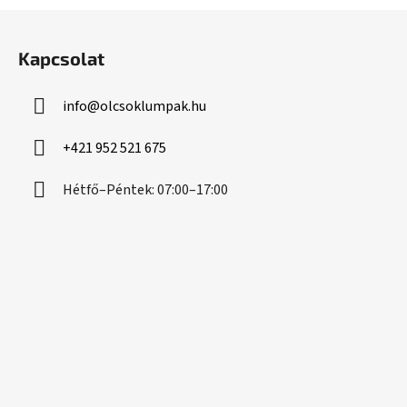
L
á
Kapcsolat
b
l
info
@
olcsoklumpak.hu
é
c
+421 952 521 675
Hétfő–Péntek: 07:00–17:00