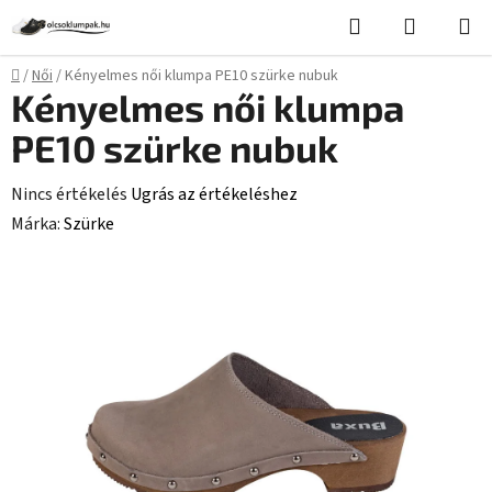
Ugrás
Keresés
KOSÁR
a
fő
Kezdőlap
/
Női
/
Kényelmes női klumpa PE10 szürke nubuk
tartalomhoz
Kényelmes női klumpa
PE10 szürke nubuk
A
Nincs értékelés
Ugrás az értékeléshez
termék
Márka:
Szürke
átlagos
értékelése
5-
ből
0,0
csillag.