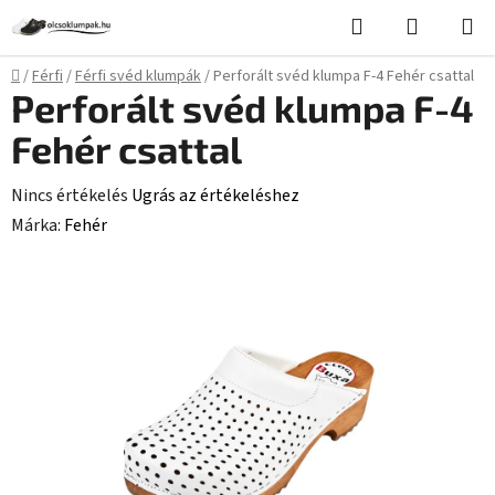
Ugrás
Keresés
KOSÁR
a
fő
Kezdőlap
/
Férfi
/
Férfi svéd klumpák
/
Perforált svéd klumpa F-4 Fehér csattal
tartalomhoz
Perforált svéd klumpa F-4
Fehér csattal
A
Nincs értékelés
Ugrás az értékeléshez
termék
Márka:
Fehér
átlagos
értékelése
5-
ből
0,0
csillag.