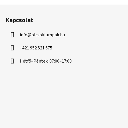
L
á
Kapcsolat
b
l
info
@
olcsoklumpak.hu
é
c
+421 952 521 675
Hétfő–Péntek: 07:00–17:00