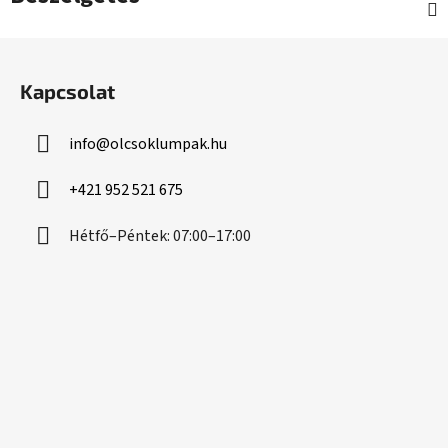
L
á
Kapcsolat
b
l
info
@
olcsoklumpak.hu
é
c
+421 952 521 675
Hétfő–Péntek: 07:00–17:00