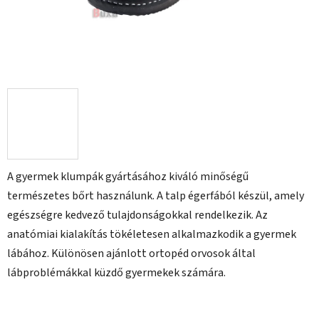
A gyermek klumpák gyártásához kiváló minőségű
természetes bőrt használunk. A talp égerfából készül, amely
egészségre kedvező tulajdonságokkal rendelkezik. Az
anatómiai kialakítás tökéletesen alkalmazkodik a gyermek
lábához. Különösen ajánlott ortopéd orvosok által
lábproblémákkal küzdő gyermekek számára.