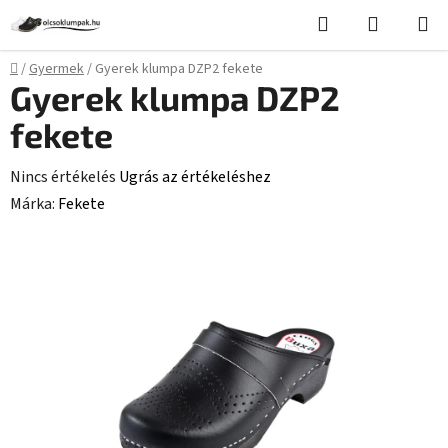
Ugrás
Keresés
KOSÁR
a
fő
Kezdőlap
/
Gyermek
/
Gyerek klumpa DZP2 fekete
tartalomhoz
Gyerek klumpa DZP2
fekete
A
Nincs értékelés
Ugrás az értékeléshez
termék
Márka:
Fekete
átlagos
értékelése
5-
ből
0,0
csillag.