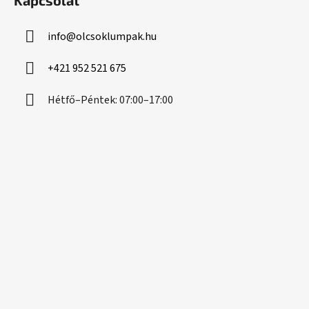
Kapcsolat
b
l
info
@
olcsoklumpak.hu
é
c
+421 952 521 675
Hétfő–Péntek: 07:00–17:00