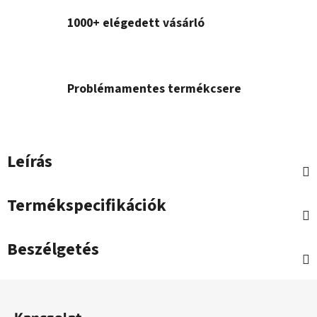
1000+ elégedett vásárló
Problémamentes termékcsere
Leírás
Termékspecifikációk
Beszélgetés
L
á