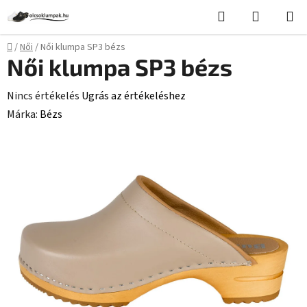
Ugrás
Keresés
KOSÁR
a
fő
Kezdőlap
/
Női
/
Női klumpa SP3 bézs
tartalomhoz
Női klumpa SP3 bézs
A
Nincs értékelés
Ugrás az értékeléshez
termék
Márka:
Bézs
átlagos
értékelése
5-
ből
0,0
csillag.