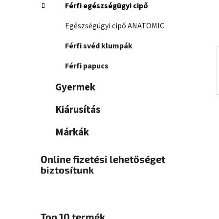
a
Férfi egészségügyi cipő
n
e
Egészségügyi cipő ANATOMIC
l
Férfi svéd klumpák
Férfi papucs
Gyermek
Kiárusítás
Márkák
Online fizetési lehetőséget
biztosítunk
Top 10 termék