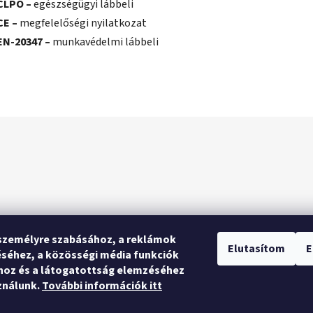
CLPO –
egészségügyi lábbeli
CE –
megfelelőségi nyilatkozat
EN-20347 –
munkavédelmi lábbeli
személyre szabásához, a reklámok
Elutasítom
E
séhez, a közösségi média funkciók
hoz és a látogatottság elemzéséhez
ználunk.
További információk itt