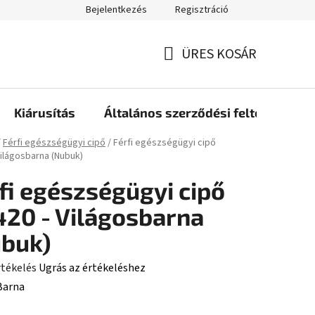
Bejelentkezés
Regisztráció
ÜRES KOSÁR
KOSÁR
Kiárusítás
Általános szerződési feltételek
ap
/
Férfi egészségügyi cipő
/
Férfi egészségügyi cipő
Világosbarna (Nubuk)
fi egészségügyi cipő
20 - Világosbarna
buk)
rtékelés
Ugrás az értékeléshez
Barna