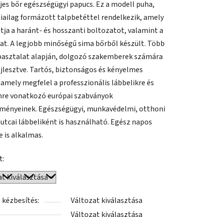
eljes bőr egészségügyi papucs. Ez a modell puha,
ése
ailag formázott talpbetéttel rendelkezik, amely
ja a haránt- és hosszanti boltozatot, valamint a
kat. A legjobb minőségű sima bőrből készült. Több
pasztalat alapján, dolgozó szakemberek számára
fejlesztve. Tartós, biztonságos és kényelmes
 amely megfelel a professzionális lábbelikre és
re vonatkozó európai szabványok
ményeinek. Egészségügyi, munkavédelmi, otthoni
i utcai lábbeliként is használható. Egész napos
e is alkalmas.
t:
 kézbesítés:
Változat kiválasztása
Változat kiválasztása