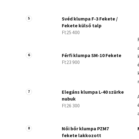
Svéd klumpa F-3 Fekete /
Fekete külső talp
Ft25 400
Férfi klumpa SM-10 Fekete
Ft23 900
Elegáns klumpa L-40 szürke
nubuk
Ft26 300
Női bőr klumpa PZM7
fekete lakkozott