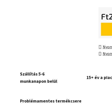
Ft
Egység
Nyom
Nyom
Szállítás 5-6
15+ év a pia
munkanapon belül
Problémamentes termékcsere