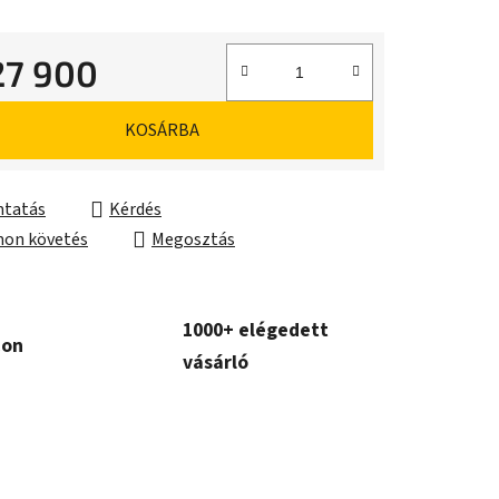
27 900
ár:
KOSÁRBA
tatás
Kérdés
on követés
Megosztás
1000+ elégedett
con
vásárló