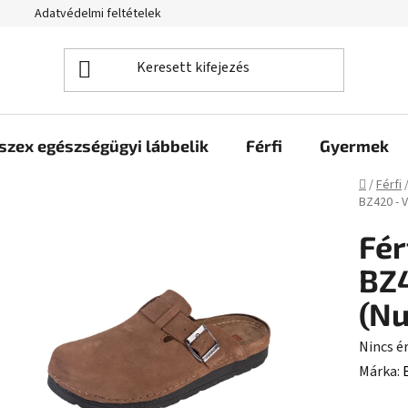
Adatvédelmi feltételek
szex egészségügyi lábbelik
Férfi
Gyermek
Kezdől
/
Férfi
BZ420 - 
Fér
BZ4
(Nu
A
Nincs é
termék
Márka:
átlagos