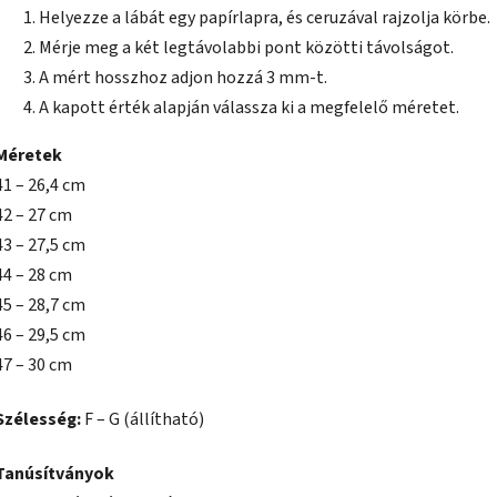
Helyezze a lábát egy papírlapra, és ceruzával rajzolja körbe.
Mérje meg a két legtávolabbi pont közötti távolságot.
A mért hosszhoz adjon hozzá 3 mm-t.
A kapott érték alapján válassza ki a megfelelő méretet.
Méretek
41 – 26,4 cm
42 – 27 cm
43 – 27,5 cm
44 – 28 cm
45 – 28,7 cm
46 – 29,5 cm
47 – 30 cm
Szélesség:
F – G (állítható)
Tanúsítványok