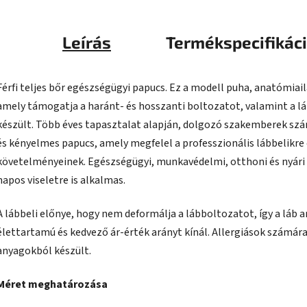
Leírás
Termékspecifikác
Férfi teljes bőr egészségügyi papucs. Ez a modell puha, anatómiai
amely támogatja a haránt- és hosszanti boltozatot, valamint a l
készült. Több éves tapasztalat alapján, dolgozó szakemberek szám
és kényelmes papucs, amely megfelel a professzionális lábbelikr
követelményeinek. Egészségügyi, munkavédelmi, otthoni és nyári u
napos viseletre is alkalmas.
A lábbeli előnye, hogy nem deformálja a lábboltozatot, így a lá
élettartamú és kedvező ár-érték arányt kínál. Allergiások számár
anyagokból készült.
Méret meghatározása