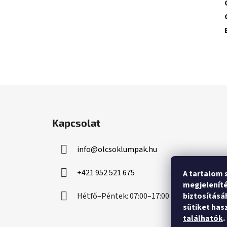
L
á
Kapcsolat
b
l
info
@
olcsoklumpak.hu
é
c
+421 952 521 675
A tartalom 
megjeleníté
Hétfő–Péntek: 07:00–17:00
biztosításá
sütiket has
találhatók
.