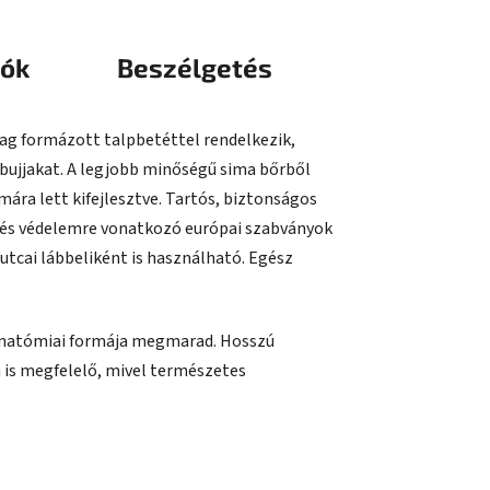
iók
Beszélgetés
lag formázott talpbetéttel rendelkezik,
ábujjakat. A legjobb minőségű sima bőrből
ára lett kifejlesztve. Tartós, biztonságos
e és védelemre vonatkozó európai szabványok
tcai lábbeliként is használható. Egész
b anatómiai formája megmarad. Hosszú
a is megfelelő, mivel természetes