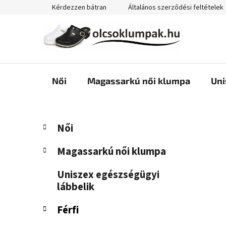
Ugrás
Kérdezzen bátran
Általános szerződési feltételek
a
fő
tartalomhoz
Női
Magassarkú női klumpa
Uni
O
K
Kategóriák
Női
a
átugrása
l
t
d
Magassarkú női klumpa
e
a
g
Uniszex egészségügyi
l
ó
lábbelik
s
r
i
ó
Férfi
á
p
k