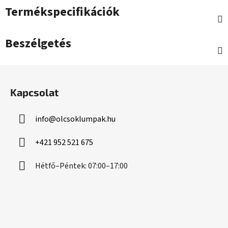
Termékspecifikációk
Beszélgetés
L
á
Kapcsolat
b
l
info
@
olcsoklumpak.hu
é
c
+421 952 521 675
Hétfő–Péntek: 07:00–17:00