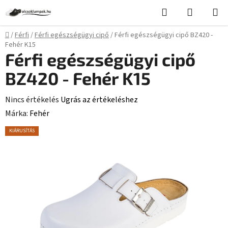
Ugrás
Keresés
KOSÁR
a
fő
Kezdőlap
/
Férfi
/
Férfi egészségügyi cipő
/
Férfi egészségügyi cipő BZ420 -
tartalomhoz
Fehér K15
Férfi egészségügyi cipő
BZ420 - Fehér K15
A
Nincs értékelés
Ugrás az értékeléshez
termék
Márka:
Fehér
átlagos
KIÁRUSÍTÁS
értékelése
5-
ből
0,0
csillag.