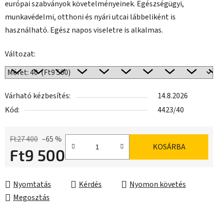
európai szabványok követelményeinek. Egészségügyi,
munkavédelmi, otthoni és nyári utcai lábbeliként is
használható. Egész napos viseletre is alkalmas.
Változat:
Várható kézbesítés:
14.8.2026
Kód:
4423/40
Ft27 400
–65 %
KOSÁRBA
Ft9 500
Egységár:
Nyomtatás
Kérdés
Nyomon követés
Megosztás