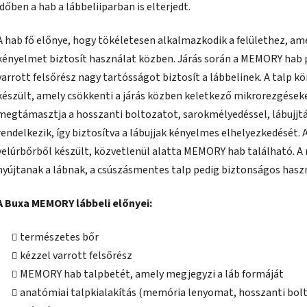
időben a hab a lábbeliiparban is elterjedt.
A hab fő előnye, hogy tökéletesen alkalmazkodik a felülethez, ame
kényelmet biztosít használat közben. Járás során a MEMORY hab po
varrott felsőrész nagy tartósságot biztosít a lábbelinek. A talp 
készült, amely csökkenti a járás közben keletkező mikrorezgéseket
megtámasztja a hosszanti boltozatot, sarokmélyedéssel, lábujjtá
rendelkezik, így biztosítva a lábujjak kényelmes elhelyezkedését.
velúrbőrből készült, közvetlenül alatta MEMORY hab található. 
nyújtanak a lábnak, a csúszásmentes talp pedig biztonságos hasz
A Buxa MEMORY lábbeli előnyei:
természetes bőr
kézzel varrott felsőrész
MEMORY hab talpbetét, amely megjegyzi a láb formáját
anatómiai talpkialakítás (memória lenyomat, hosszanti bol