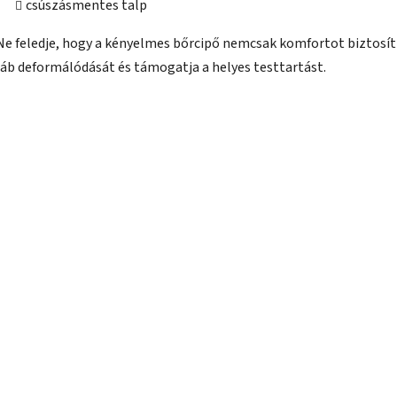
csúszásmentes talp
Ne feledje, hogy a kényelmes bőrcipő nemcsak komfortot biztosít
láb deformálódását és támogatja a helyes testtartást.