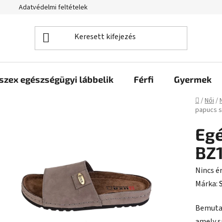
Adatvédelmi feltételek
szex egészségügyi lábbelik
Férfi
Gyermek
Kezdől
/
Női
/
papucs 
Eg
BZ1
A
Nincs é
termék
Márka:
átlagos
Bemutat
értékel
amely s