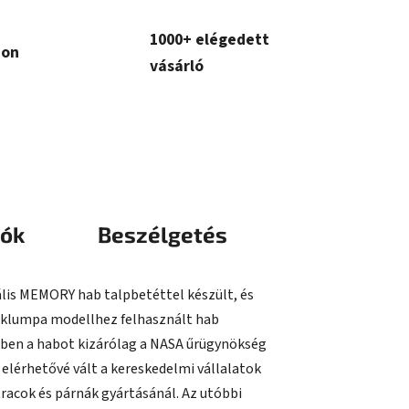
1000+ elégedett
con
vásárló
iók
Beszélgetés
ális MEMORY hab talpbetéttel készült, és
 klumpa modellhez felhasznált hab
etben a habot kizárólag a NASA űrügynökség
elérhetővé vált a kereskedelmi vállalatok
acok és párnák gyártásánál. Az utóbbi