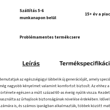
Szállítás 5-6
15+ év a pia
munkanapon belül
Problémamentes termékcsere
Leírás
Termékspecifikác
Bemutatjuk az egészségügyi lábbelik új generációját, amely speci
még nagyobb kényelmet valamint komfortot biztosít. Az ehhez a
története egészen a múlt század 60-as éveiig nyúlik vissza. Kezd
használta az űrhajósok biztonságának növelése érdekében. Idővel 
számára is, és számos iparágban alkalmazták, többek között matr