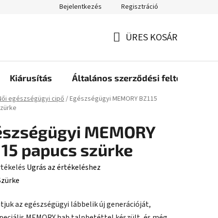
Bejelentkezés
Regisztráció
ÜRES KOSÁR
KOSÁR
Kiárusítás
Általános szerződési feltételek
ap
Női egészségügyi cipő
/
Egészségügyi MEMORY BZ115
szürke
észségügyi MEMORY
15 papucs szürke
rtékelés
Ugrás az értékeléshez
Szürke
juk az egészségügyi lábbelik új generációját,
ése
peciális MEMORY hab talpbetéttel készült, és még