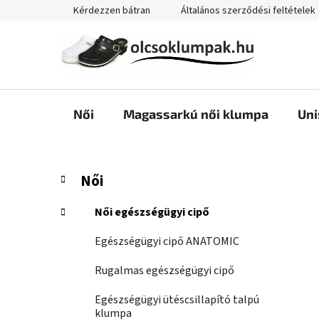
Ugrás
Kérdezzen bátran
Általános szerződési feltételek
a
fő
tartalomhoz
Női
Magassarkú női klumpa
Uni
O
K
Kategóriák
Női
a
átugrása
l
t
d
Női egészségügyi cipő
e
a
g
Egészségügyi cipő ANATOMIC
l
ó
s
r
Rugalmas egészségügyi cipő
i
ó
á
Egészségügyi ütéscsillapító talpú
p
k
klumpa