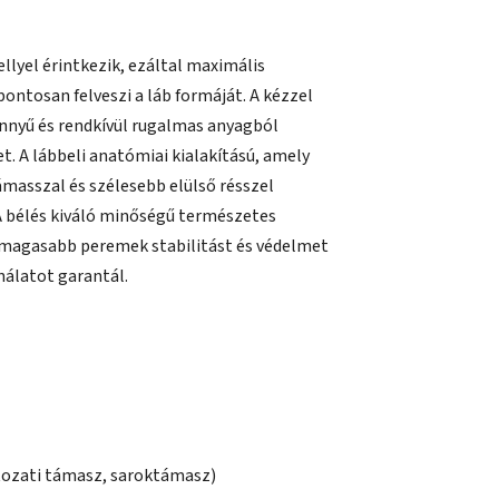
llyel érintkezik, ezáltal maximális
ntosan felveszi a láb formáját. A kézzel
könnyű és rendkívül rugalmas anyagból
. A lábbeli anatómiai kialakítású, amely
masszal és szélesebb elülső résszel
 A bélés kiváló minőségű természetes
A magasabb peremek stabilitást és védelmet
nálatot garantál.
tozati támasz, saroktámasz)