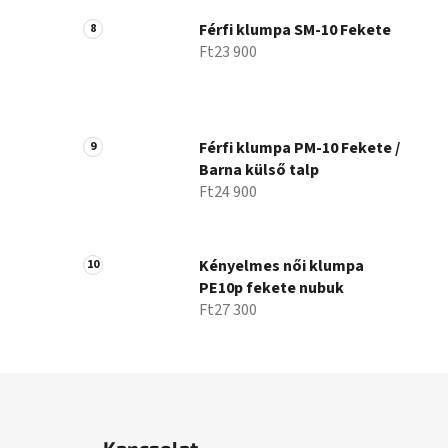
Férfi klumpa SM-10 Fekete
Ft23 900
Férfi klumpa PM-10 Fekete /
Barna külső talp
Ft24 900
Kényelmes női klumpa
PE10p fekete nubuk
Ft27 300
L
á