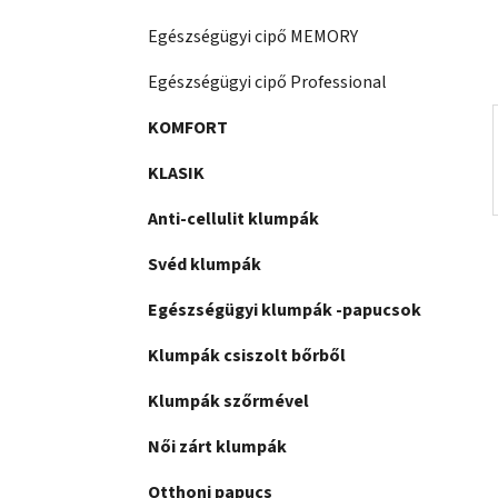
a
n
Egészségügyi cipő MEMORY
e
Egészségügyi cipő Professional
l
KOMFORT
KLASIK
Anti-cellulit klumpák
Svéd klumpák
Egészségügyi klumpák -papucsok
Klumpák csiszolt bőrből
Klumpák szőrmével
Női zárt klumpák
Otthoni papucs