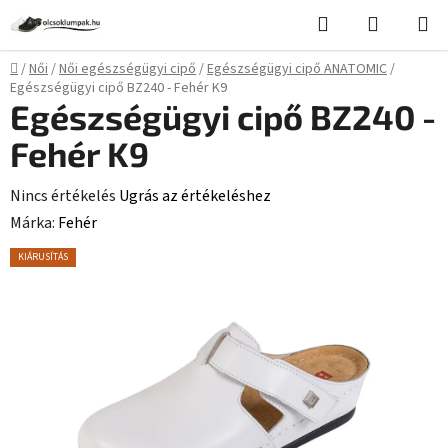
Ugrás
Keresés
KOSÁR
a
fő
Kezdőlap
/
Női
/
Női egészségügyi cipő
/
Egészségügyi cipő ANATOMIC
/
tartalomhoz
Egészségügyi cipő BZ240 - Fehér K9
Egészségügyi cipő BZ240 -
Fehér K9
A
Nincs értékelés
Ugrás az értékeléshez
termék
Márka:
Fehér
átlagos
KIÁRUSÍTÁS
értékelése
5-
ből
0,0
csillag.