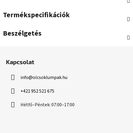
Termékspecifikációk
Beszélgetés
L
á
Kapcsolat
b
l
info
@
olcsoklumpak.hu
é
c
+421 952 521 675
Hétfő–Péntek: 07:00–17:00