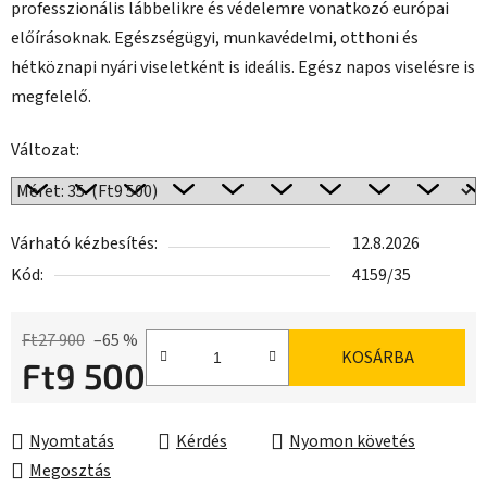
professzionális lábbelikre és védelemre vonatkozó európai
előírásoknak. Egészségügyi, munkavédelmi, otthoni és
hétköznapi nyári viseletként is ideális. Egész napos viselésre is
megfelelő.
Változat:
Várható kézbesítés:
12.8.2026
Kód:
4159/35
Ft27 900
–65 %
KOSÁRBA
Ft9 500
Egységár:
Nyomtatás
Kérdés
Nyomon követés
Megosztás