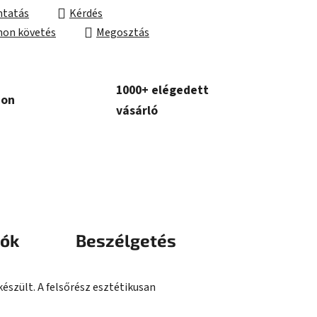
tatás
Kérdés
on követés
Megosztás
1000+ elégedett
con
vásárló
iók
Beszélgetés
észült. A felsőrész esztétikusan