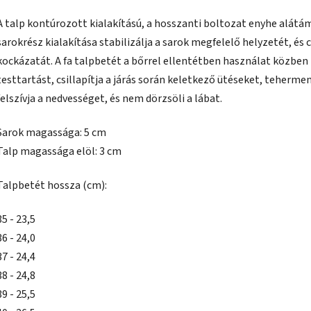
A talp kontúrozott kialakítású, a hosszanti boltozat enyhe alátám
sarokrész kialakítása stabilizálja a sarok megfelelő helyzetét, és
kockázatát. A fa talpbetét a bőrrel ellentétben használat közben 
testtartást, csillapítja a járás során keletkező ütéseket, teherment
felszívja a nedvességet, és nem dörzsöli a lábat.
Sarok magassága: 5 cm
Talp magassága elöl: 3 cm
Talpbetét hossza (cm):
35 - 23,5
36 - 24,0
37 - 24,4
38 - 24,8
39 - 25,5