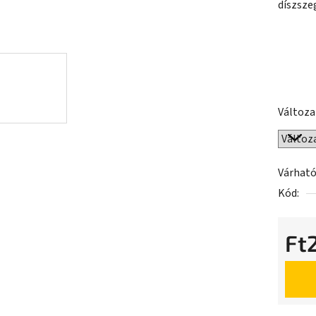
díszsze
ből
0,0
csillag.
Változa
Várható
Kód:
Ft
Egység