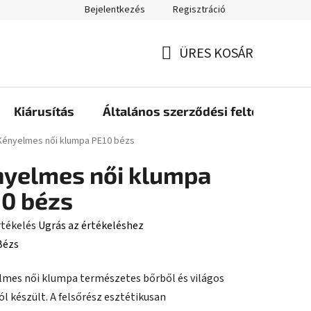
Bejelentkezés
Regisztráció
ÜRES KOSÁR
KOSÁR
Kiárusítás
Általános szerződési feltételek
ap
Kényelmes női klumpa PE10 bézs
yelmes női klumpa
0 bézs
rtékelés
Ugrás az értékeléshez
Bézs
lmes női klumpa természetes bőrből és világos
ése
ól készült. A felsőrész esztétikusan