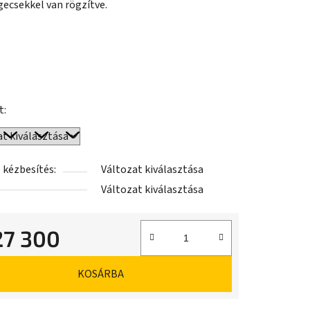
gecsekkel van rögzítve.
t:
 kézbesítés:
Változat kiválasztása
Változat kiválasztása
27 300
ár:
KOSÁRBA