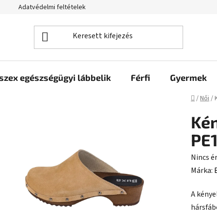
Adatvédelmi feltételek
szex egészségügyi lábbelik
Férfi
Gyermek
Kezdől
/
Női
/
Kén
PE1
A
Nincs é
termék
Márka:
átlagos
A kénye
értékel
hársfáb
5-