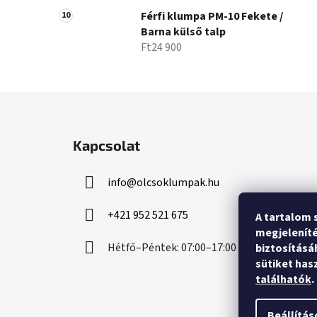
Férfi klumpa PM-10 Fekete /
Barna külső talp
Ft24 900
L
á
Kapcsolat
b
l
info
@
olcsoklumpak.hu
é
c
+421 952 521 675
A tartalom 
megjeleníté
Hétfő–Péntek: 07:00–17:00
biztosításá
sütiket has
találhatók
.
Beállítás