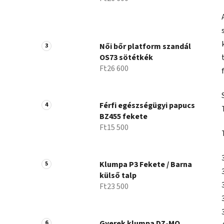
Női bőr platform szandál
OS73 sötétkék
Ft26 600
Férfi egészségügyi papucs
BZ455 fekete
Ft15 500
Klumpa P3 Fekete / Barna
külső talp
Ft23 500
Gyerek klumpa DZ-MO