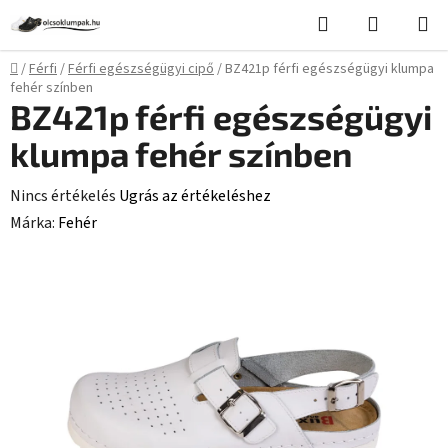
Ugrás
Keresés
KOSÁR
a
fő
Kezdőlap
/
Férfi
/
Férfi egészségügyi cipő
/
BZ421p férfi egészségügyi klumpa
tartalomhoz
fehér színben
BZ421p férfi egészségügyi
klumpa fehér színben
A
Nincs értékelés
Ugrás az értékeléshez
termék
Márka:
Fehér
átlagos
értékelése
5-
ből
0,0
csillag.