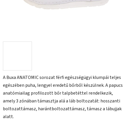
A Buxa ANATOMIC sorozat férfi egészségügyi klumpái teljes
egészében puha, lengyel eredetű bőrből készülnek. A papucs
anatómiailag profilozott bőr talpbetéttel rendelkezik,
amely 3 zónában támasztja alá a láb boltozatát: hosszanti
boltozattámasz, harántboltozattámasz, támasz a lábujjak
alatt.