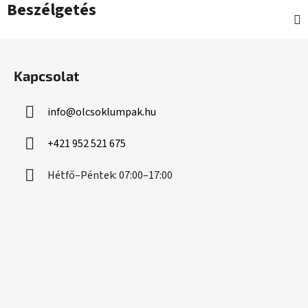
Beszélgetés
L
á
Kapcsolat
b
l
info
@
olcsoklumpak.hu
é
c
+421 952 521 675
Hétfő–Péntek: 07:00–17:00