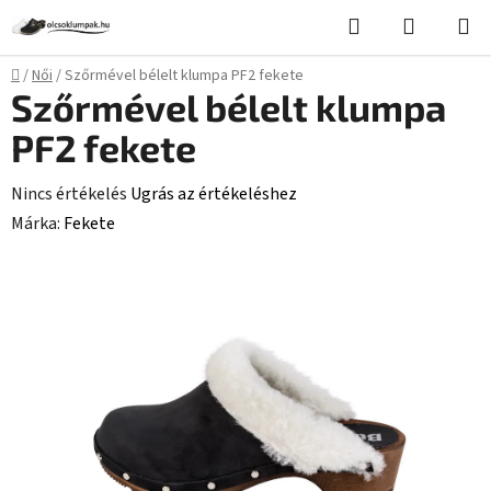
Ugrás
Keresés
KOSÁR
a
fő
Kezdőlap
/
Női
/
Szőrmével bélelt klumpa PF2 fekete
tartalomhoz
Szőrmével bélelt klumpa
PF2 fekete
A
Nincs értékelés
Ugrás az értékeléshez
termék
Márka:
Fekete
átlagos
értékelése
5-
ből
0,0
csillag.