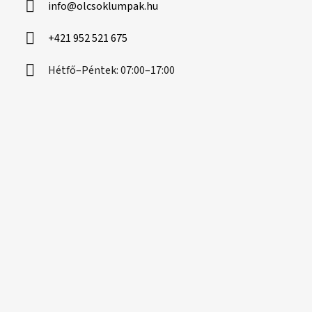
info
@
olcsoklumpak.hu
é
c
+421 952 521 675
Hétfő–Péntek: 07:00–17:00