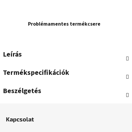
Problémamentes termékcsere
Leírás
Termékspecifikációk
Beszélgetés
L
á
Kapcsolat
b
l