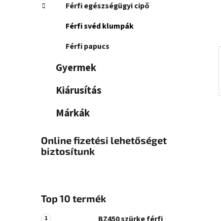
a
Férfi egészségügyi cipő
n
e
Férfi svéd klumpák
l
Férfi papucs
Gyermek
Kiárusítás
Márkák
Online fizetési lehetőséget
biztosítunk
Top 10 termék
BZ450 szürke férfi