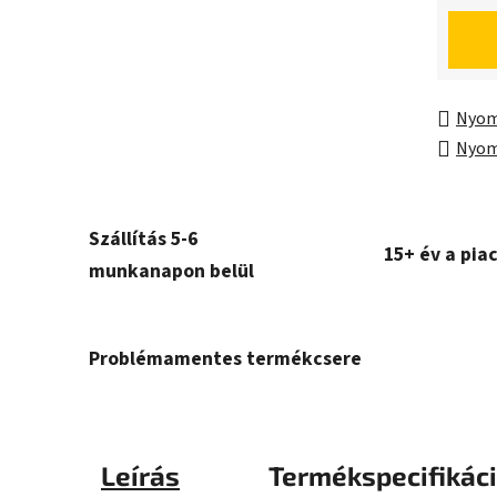
Egység
Nyom
Nyom
Szállítás 5-6
15+ év a pia
munkanapon belül
Problémamentes termékcsere
Leírás
Termékspecifikác