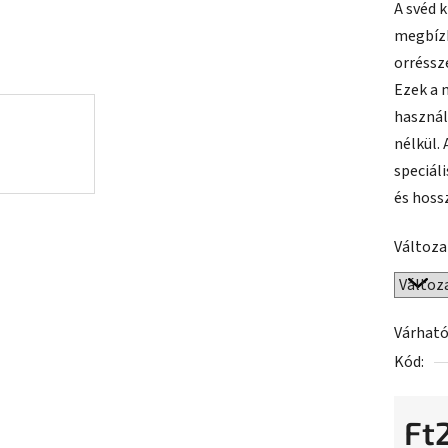
A svéd 
értékel
megbízh
5-
orréssz
ből
Ezek a 
0,0
használ
csillag.
nélkül.
speciál
és hoss
Változa
Várható
Kód:
Ft