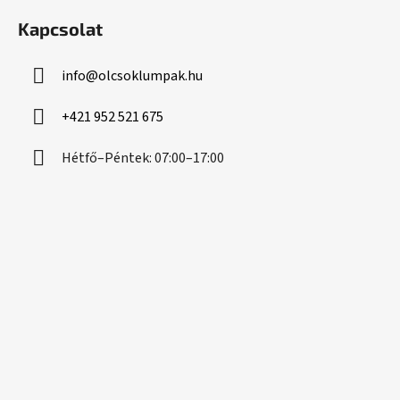
á
Kapcsolat
b
l
info
@
olcsoklumpak.hu
é
c
+421 952 521 675
Hétfő–Péntek: 07:00–17:00