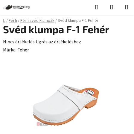
Ugrás
Keresés
KOSÁR
a
fő
Kezdőlap
/
Férfi
/
Férfi svéd klumpák
/
Svéd klumpa F-1 Fehér
tartalomhoz
Svéd klumpa F-1 Fehér
A
Nincs értékelés
Ugrás az értékeléshez
termék
Márka:
Fehér
átlagos
értékelése
5-
ből
0,0
csillag.