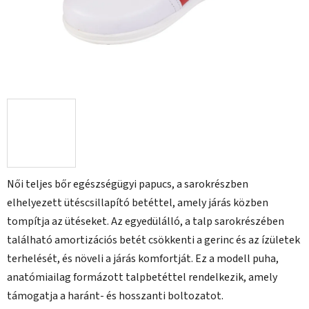
Női teljes bőr egészségügyi papucs, a sarokrészben
elhelyezett ütéscsillapító betéttel, amely járás közben
tompítja az ütéseket. Az egyedülálló, a talp sarokrészében
található amortizációs betét csökkenti a gerinc és az ízületek
terhelését, és növeli a járás komfortját. Ez a modell puha,
anatómiailag formázott talpbetéttel rendelkezik, amely
támogatja a haránt- és hosszanti boltozatot.