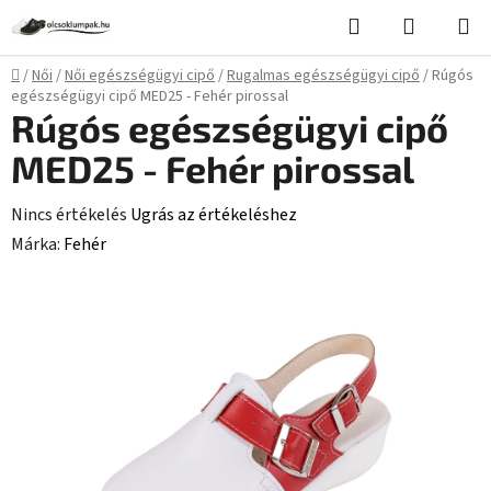
Ugrás
Keresés
KOSÁR
a
fő
Kezdőlap
/
Női
/
Női egészségügyi cipő
/
Rugalmas egészségügyi cipő
/
Rúgós
tartalomhoz
egészségügyi cipő MED25 - Fehér pirossal
Rúgós egészségügyi cipő
MED25 - Fehér pirossal
A
Nincs értékelés
Ugrás az értékeléshez
termék
Márka:
Fehér
átlagos
értékelése
5-
ből
0,0
csillag.