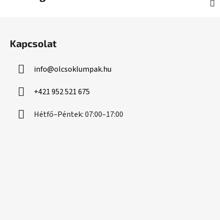
L
á
Kapcsolat
b
l
info
@
olcsoklumpak.hu
é
c
+421 952 521 675
Hétfő–Péntek: 07:00–17:00