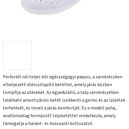
Perforált női teljes bőr egészségügyi papucs, a sarokrészben
elhelyezett ütéscsillapító betéttel, amely járás közben
tompítja az ütéseket. Az egyedülálló, a talp sarokrészében
található amortizációs betét csökkenti a gerinc és az ízületek
terhelését, és növeli a járás komfortját. Ez a modell puha,
anatómiailag formázott talpbetéttel rendelkezik, amely
támogatja a haránt- és hosszanti boltozatot.