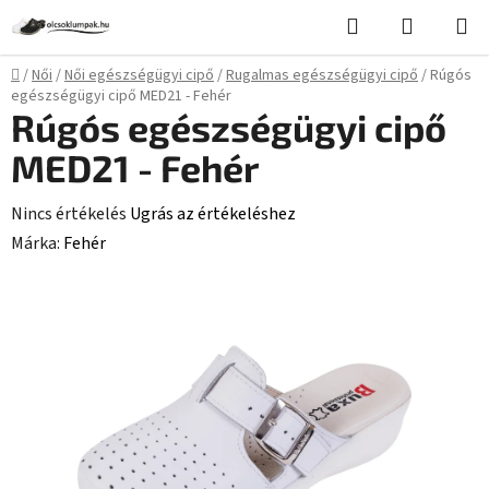
Ugrás
Keresés
KOSÁR
a
fő
Kezdőlap
/
Női
/
Női egészségügyi cipő
/
Rugalmas egészségügyi cipő
/
Rúgós
tartalomhoz
egészségügyi cipő MED21 - Fehér
Rúgós egészségügyi cipő
MED21 - Fehér
A
Nincs értékelés
Ugrás az értékeléshez
termék
Márka:
Fehér
átlagos
értékelése
5-
ből
0,0
csillag.