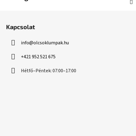
L
á
Kapcsolat
b
l
info
@
olcsoklumpak.hu
é
c
+421 952 521 675
Hétfő–Péntek: 07:00–17:00