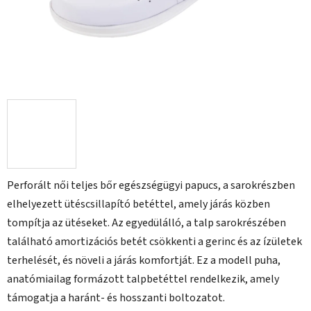
Perforált női teljes bőr egészségügyi papucs, a sarokrészben
elhelyezett ütéscsillapító betéttel, amely járás közben
tompítja az ütéseket. Az egyedülálló, a talp sarokrészében
található amortizációs betét csökkenti a gerinc és az ízületek
terhelését, és növeli a járás komfortját. Ez a modell puha,
anatómiailag formázott talpbetéttel rendelkezik, amely
támogatja a haránt- és hosszanti boltozatot.