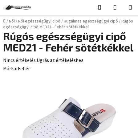
Ugrás
Keresés
KOSÁR
a
fő
Kezdőlap
/
Női
/
Női egészségügyi cipő
/
Rugalmas egészségügyi cipő
/
Rúgós
tartalomhoz
egészségügyi cipő MED21 - Fehér sötétkékkel
Rúgós egészségügyi cipő
MED21 - Fehér sötétkékkel
A
Nincs értékelés
Ugrás az értékeléshez
termék
Márka:
Fehér
átlagos
értékelése
5-
ből
0,0
csillag.