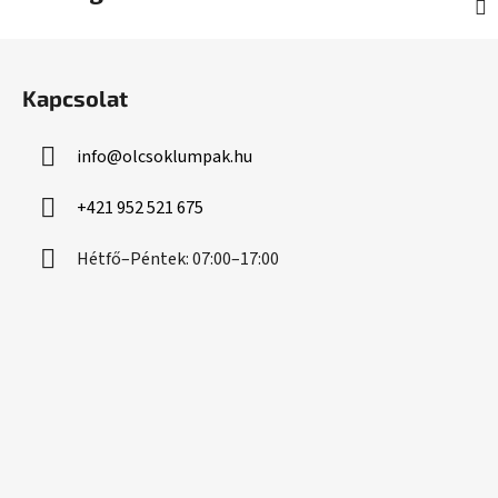
L
á
Kapcsolat
b
l
info
@
olcsoklumpak.hu
é
c
+421 952 521 675
Hétfő–Péntek: 07:00–17:00