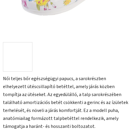
Női teljes bőr egészségügyi papucs, a sarokrészben
elhelyezett ütéscsillapító betéttel, amely járás közben
tompítja az ütéseket. Az egyedülálló, a talp sarokrészében
található amortizációs betét csökkenti a gerinc és az ízületek
terhelését, és növeli a járás komfortját. Ez a modell puha,
anatómiailag formázott talpbetéttel rendelkezik, amely
támogatja a haránt- és hosszanti boltozatot.