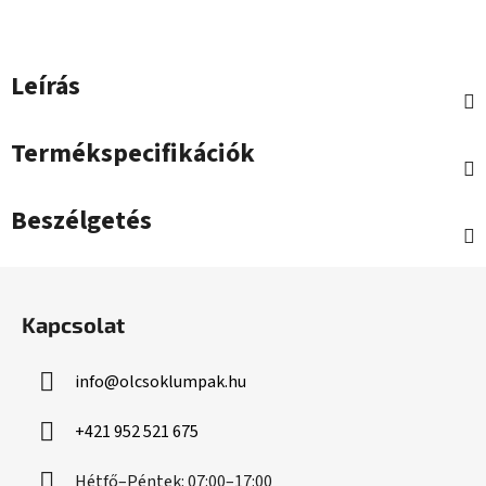
Leírás
Termékspecifikációk
Beszélgetés
L
á
Kapcsolat
b
l
info
@
olcsoklumpak.hu
é
c
+421 952 521 675
Hétfő–Péntek: 07:00–17:00