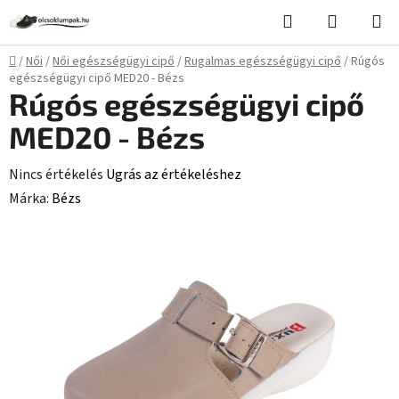
Ugrás
Keresés
KOSÁR
a
fő
Kezdőlap
/
Női
/
Női egészségügyi cipő
/
Rugalmas egészségügyi cipő
/
Rúgós
tartalomhoz
egészségügyi cipő MED20 - Bézs
Rúgós egészségügyi cipő
MED20 - Bézs
A
Nincs értékelés
Ugrás az értékeléshez
termék
Márka:
Bézs
átlagos
értékelése
5-
ből
0,0
csillag.