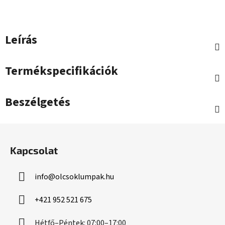
Leírás
Termékspecifikációk
Beszélgetés
L
á
Kapcsolat
b
l
info
@
olcsoklumpak.hu
é
c
+421 952 521 675
Hétfő–Péntek: 07:00–17:00