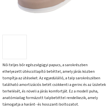
Női teljes bőr egészségügyi papucs, a sarokrészben
elhelyezett ütéscsillapító betéttel, amely járás közben
tompítja az ütéseket. Az egyedülálló, a talp sarokrészében
található amortizációs betét csökkenti a gerinc és az ízületek
terhelését, és növeli a járás komfortját. Ez a modell puha,
anatómiailag formázott talpbetéttel rendelkezik, amely
támogatja a haránt- és hosszanti boltozatot.