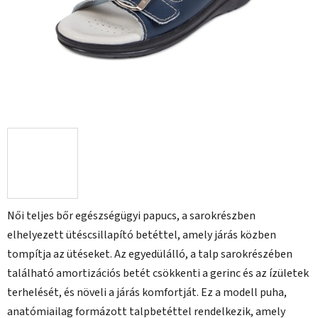
Női teljes bőr egészségügyi papucs, a sarokrészben
elhelyezett ütéscsillapító betéttel, amely járás közben
tompítja az ütéseket. Az egyedülálló, a talp sarokrészében
található amortizációs betét csökkenti a gerinc és az ízületek
terhelését, és növeli a járás komfortját. Ez a modell puha,
anatómiailag formázott talpbetéttel rendelkezik, amely