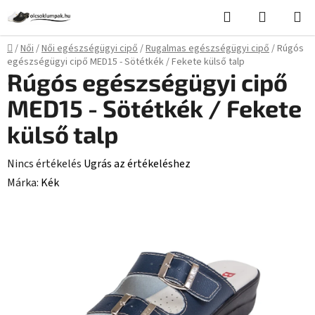
Ugrás
Keresés
KOSÁR
a
fő
Kezdőlap
/
Női
/
Női egészségügyi cipő
/
Rugalmas egészségügyi cipő
/
Rúgós
tartalomhoz
egészségügyi cipő MED15 - Sötétkék / Fekete külső talp
Rúgós egészségügyi cipő
MED15 - Sötétkék / Fekete
külső talp
A
Nincs értékelés
Ugrás az értékeléshez
termék
Márka:
Kék
átlagos
értékelése
5-
ből
0,0
csillag.