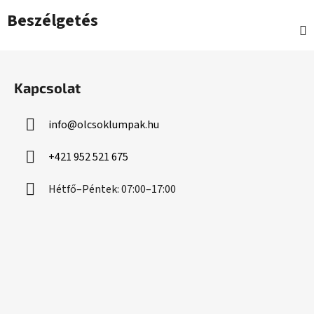
Beszélgetés
L
á
Kapcsolat
b
l
info
@
olcsoklumpak.hu
é
c
+421 952 521 675
Hétfő–Péntek: 07:00–17:00