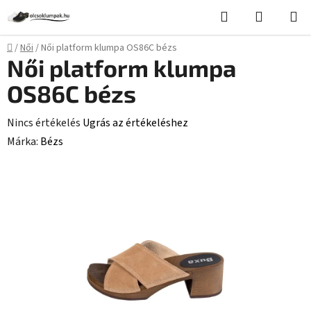
Ugrás
Keresés
KOSÁR
a
fő
Kezdőlap
/
Női
/
Női platform klumpa OS86C bézs
tartalomhoz
Női platform klumpa
OS86C bézs
A
Nincs értékelés
Ugrás az értékeléshez
termék
Márka:
Bézs
átlagos
értékelése
5-
ből
0,0
csillag.