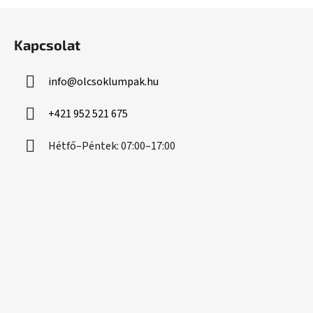
L
á
Kapcsolat
b
l
info
@
olcsoklumpak.hu
é
c
+421 952 521 675
Hétfő–Péntek: 07:00–17:00