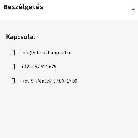
Beszélgetés
L
á
Kapcsolat
b
l
info
@
olcsoklumpak.hu
é
c
+421 952 521 675
Hétfő–Péntek: 07:00–17:00