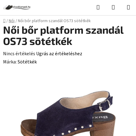
Ugrás
Keresés
KOSÁR
a
fő
Kezdőlap
/
Női
/
Női bőr platform szandál OS73 sötétkék
tartalomhoz
Női bőr platform szandál
OS73 sötétkék
A
Nincs értékelés
Ugrás az értékeléshez
termék
Márka:
Sötétkék
átlagos
értékelése
5-
ből
0,0
csillag.