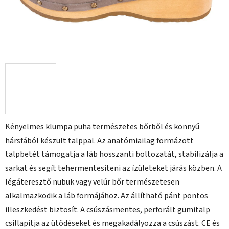
Kényelmes klumpa puha természetes bőrből és könnyű
hársfából készült talppal. Az anatómiailag formázott
talpbetét támogatja a láb hosszanti boltozatát, stabilizálja a
sarkat és segít tehermentesíteni az ízületeket járás közben. A
légáteresztő nubuk vagy velúr bőr természetesen
alkalmazkodik a láb formájához. Az állítható pánt pontos
illeszkedést biztosít. A csúszásmentes, perforált gumitalp
csillapítja az ütődéseket és megakadályozza a csúszást. CE és