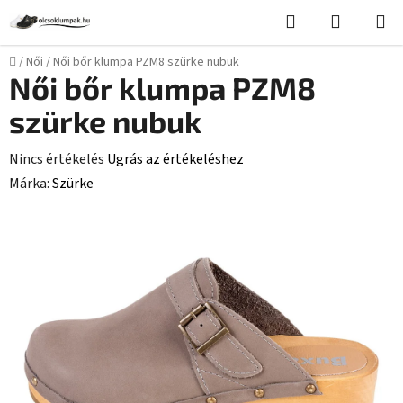
Ugrás
Keresés
KOSÁR
a
fő
Kezdőlap
/
Női
/
Női bőr klumpa PZM8 szürke nubuk
tartalomhoz
Női bőr klumpa PZM8
szürke nubuk
A
Nincs értékelés
Ugrás az értékeléshez
termék
Márka:
Szürke
átlagos
értékelése
5-
ből
0,0
csillag.