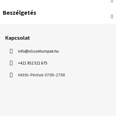
Beszélgetés
L
á
Kapcsolat
b
l
info
@
olcsoklumpak.hu
é
c
+421 952 521 675
Hétfő–Péntek: 07:00–17:00