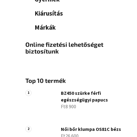
Kiárusítás
Márkák
Online fizetési lehetőséget
biztosítunk
Top 10 termék
BZ450 szürke férfi
egészségügyi papucs
Ft8 900
Női bőr klumpa OS81C bézs
Ft26 600