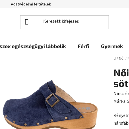
Adatvédelmi feltételek
szex egészségügyi lábbelik
Férfi
Gyermek
Kezdől
/
Női
/
Női
söt
A
Nincs é
termék
Márka:
átlagos
Kényelm
értékel
hársfáb
5-