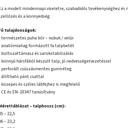
Ez a modell mindennapi viseletre, szabadidős tevékenységhez és m
szellőzés és a könnyedség.
Fő tulajdonságok:
• természetes puha bőr – nubuk / velúr
• anatómiailag formázott fa talpbetét
• boltozattámasz és sarokstabilizálás
• könnyű hársfából készült talp, jó nedvességelvezetéssel
• perforált csúszásmentes gumiréteg
• állítható pánt csattal
• közepes és széles lábfejhez is megfelelő
• CE és EN-20347 tanúsítvány
Mérettáblázat – talphossz (cm):
35 – 22,5
36 – 23,2