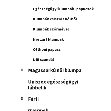
n
e
Egészségügyi klumpák -papucsok
l
Klumpák csiszolt bőrből
Klumpák szőrmével
Női zárt klumpák
Otthoni papucs
Női szandál
Magassarkú női klumpa
Uniszex egészségügyi
lábbelik
Férfi
Gyermek