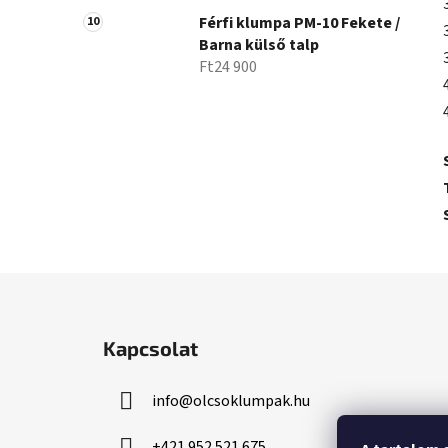
Férfi klumpa PM-10 Fekete /
Barna külső talp
Ft24 900
L
á
Kapcsolat
b
l
info
@
olcsoklumpak.hu
é
c
+421 952 521 675