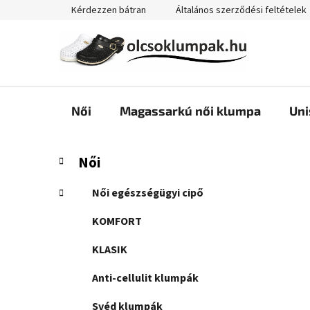
Ugrás
Kérdezzen bátran
Általános szerződési feltételek
a
fő
tartalomhoz
Női
Magassarkú női klumpa
Uni
O
K
Kategóriák
Női
a
átugrása
l
t
d
Női egészségügyi cipő
e
a
g
KOMFORT
l
ó
s
r
KLASIK
i
ó
á
Anti-cellulit klumpák
p
k
a
Svéd klumpák