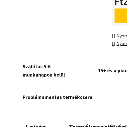
Ft
Egység
Nyom
Nyom
Szállítás 5-6
15+ év a pia
munkanapon belül
Problémamentes termékcsere
Leírás
Termékspecifikác