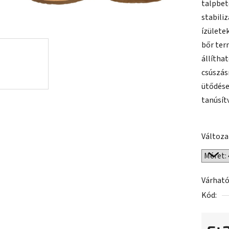
talpbet
ből
stabiliz
0,0
ízülete
csillag.
bőr ter
állíthat
csúszás
ütődése
tanúsít
Változa
Várható
Kód: