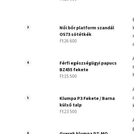
Női bőr platform szandál
OS73 sötétkék
Ft26 600
Férfi egészségügyi papucs
BZ455 fekete
Ft15 500
Klumpa P3 Fekete / Barna
külső talp
Ft23 500
Gyerek klumpa DZ-MO