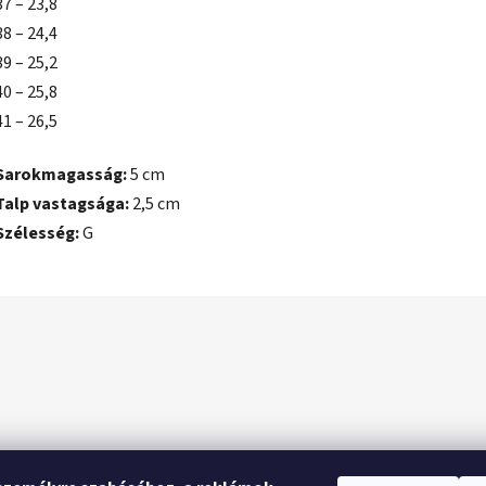
37 – 23,8
38 – 24,4
39 – 25,2
40 – 25,8
41 – 26,5
Sarokmagasság:
5 cm
Talp vastagsága:
2,5 cm
Szélesség:
G