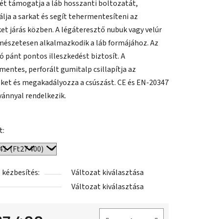
ét támogatja a láb hosszanti boltozatát,
álja a sarkat és segít tehermentesíteni az
ket járás közben. A légáteresztő nubuk vagy velúr
mészetesen alkalmazkodik a láb formájához. Az
ó pánt pontos illeszkedést biztosít. A
mentes, perforált gumitalp csillapítja az
ket és megakadályozza a csúszást. CE és EN-20347
vánnyal rendelkezik.
t:
 kézbesítés:
Változat kiválasztása
Változat kiválasztása