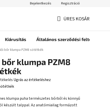
Bejelentkezés
Regisztráció
ÜRES KOSÁR
KOSÁR
Kiárusítás
Általános szerződési feltételek
ap
Női bőr klumpa PZM8 sötétkék
 bőr klumpa PZM8
étkék
rtékelés
Ugrás az értékeléshez
Sötétkék
es klumpa puha természetes bőrből és könnyű
ése
ól készült talppal. Az anatómiailag formázott