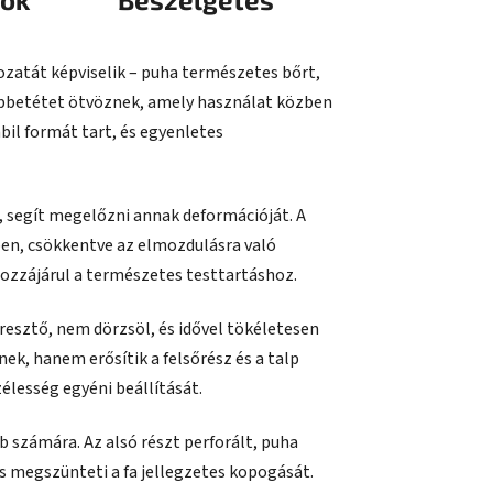
ozatát képviselik – puha természetes bőrt,
lpbetétet ötvöznek, amely használat közben
il formát tart, és egyenletes
, segít megelőzni annak deformációját. A
ben, csökkentve az elmozdulásra való
ozzájárul a természetes testtartáshoz.
resztő, nem dörzsöl, és idővel tökéletesen
ek, hanem erősítik a felsőrész és a talp
zélesség egyéni beállítását.
áb számára. Az alsó részt perforált, puha
és megszünteti a fa jellegzetes kopogását.