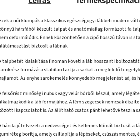
Ezek a női klumpák a klasszikus egészségügyi lábbeli modern vált
könnyű hársfából készült talpat és anatómiailag formázott fa ta
nem deformálódik. Ennek köszönhetően a cipő hosszú távon is stab
alátámasztást biztosít a lábnak.
A talpbetét kialakítása finoman követi a láb hosszanti boltozatát
sarokrész formázása stabilan tartja a sarkat a megfelelő tengely
hajlamot. Az enyhe sarokemelés könnyedebb megjelenést ad, és h
A felsőrész minőségi nubuk vagy velúr bőrből készül, amely légáte
alkalmazkodik a láb formájához. A fém szegecsek nemcsak díszíten
közötti kapcsolatot is. Az állítható csatos pánt lehetővé teszi a s
A hársfa jól elvezeti a nedvességet és kellemes klímát biztosít a l
gumiréteg borítja, amely csillapítja a lépéseket, csúszásmentes, 