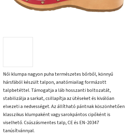
Női klumpa nagyon puha természetes bőrből, könnyű
hársfából készült talpon, anatómiailag formázott
talpbetéttel. Támogatja a láb hosszanti boltozatát,
stabilizálja a sarkat, csillapítja az ütéseket és kiválóan
elvezeti a nedvességet. Az állítható pántnak köszönhetően
klasszikus klumpaként vagy sarokpántos cipőként is
viselhető. Csúszásmentes talp, CE és EN-20347
tanúsítvánnyal.