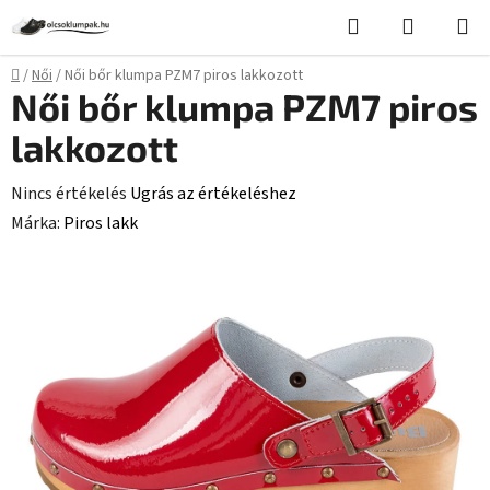
Ugrás
Keresés
KOSÁR
a
fő
Kezdőlap
/
Női
/
Női bőr klumpa PZM7 piros lakkozott
tartalomhoz
Női bőr klumpa PZM7 piros
lakkozott
A
Nincs értékelés
Ugrás az értékeléshez
termék
Márka:
Piros lakk
átlagos
értékelése
5-
ből
0,0
csillag.