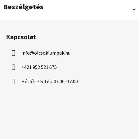
Beszélgetés
L
á
Kapcsolat
b
l
info
@
olcsoklumpak.hu
é
c
+421 952 521 675
Hétfő–Péntek: 07:00–17:00