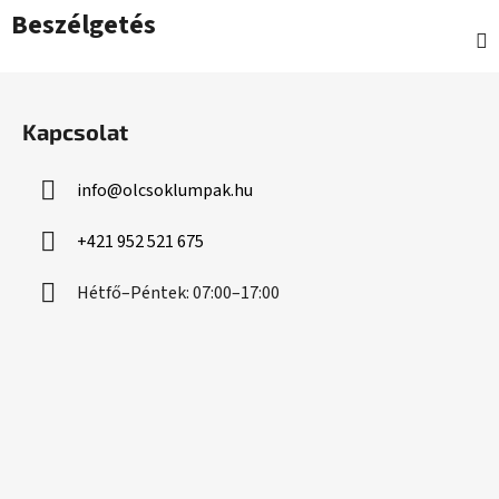
Beszélgetés
L
á
Kapcsolat
b
l
info
@
olcsoklumpak.hu
é
c
+421 952 521 675
Hétfő–Péntek: 07:00–17:00