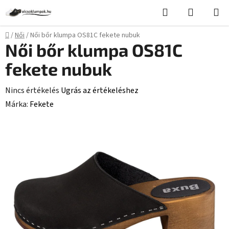
Ugrás
Keresés
KOSÁR
a
fő
Kezdőlap
/
Női
/
Női bőr klumpa OS81C fekete nubuk
tartalomhoz
Női bőr klumpa OS81C
fekete nubuk
A
Nincs értékelés
Ugrás az értékeléshez
termék
Márka:
Fekete
átlagos
értékelése
5-
ből
0,0
csillag.