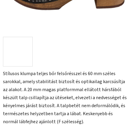
Stílusos klumpa teljes bőr felsőrésszel és 60 mm széles
sarokkal, amely stabilitást biztosít és optikailag karcsúsítja
az alakot. A 20 mm magas platformmal ellátott hársfából
készült talp csillapítja az ütéseket, elvezeti a nedvességet és
kényelmes járást biztosít. A talpbetét nem deformálódik, és
természetes helyzetben tartja a lábat. Keskenyebb és
normál lábfejhez ajánlott (F szélesség).