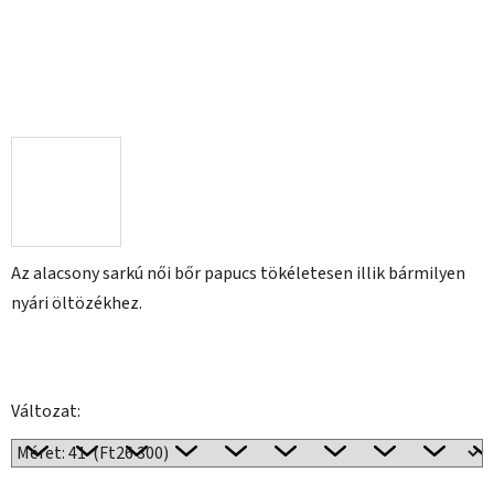
Az alacsony sarkú női bőr papucs tökéletesen illik bármilyen
nyári öltözékhez.
Változat: