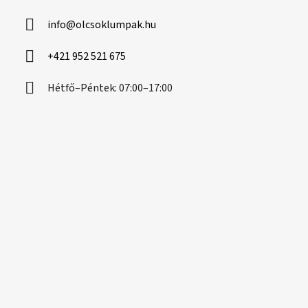
l
info
@
olcsoklumpak.hu
é
c
+421 952 521 675
Hétfő–Péntek: 07:00–17:00