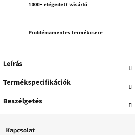
1000+ elégedett vásárló
Problémamentes termékcsere
Leírás
Termékspecifikációk
Beszélgetés
L
á
Kapcsolat
b