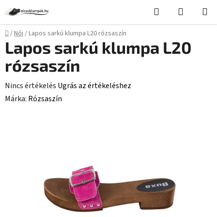
Ugrás
Keresés
KOSÁR
a
fő
Kezdőlap
/
Női
/
Lapos sarkú klumpa L20 rózsaszín
tartalomhoz
Lapos sarkú klumpa L20
rózsaszín
A
Nincs értékelés
Ugrás az értékeléshez
termék
Márka:
Rózsaszín
átlagos
értékelése
5-
ből
0,0
csillag.