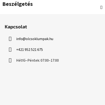
Beszélgetés
L
á
Kapcsolat
b
l
info
@
olcsoklumpak.hu
é
c
+421 952 521 675
Hétfő–Péntek: 07:00–17:00