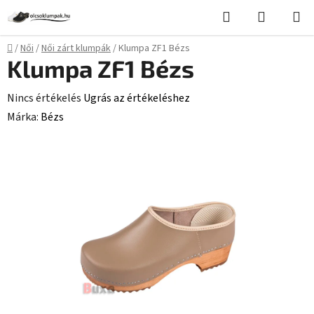
Ugrás
Keresés
KOSÁR
a
fő
Kezdőlap
/
Női
/
Női zárt klumpák
/
Klumpa ZF1 Bézs
tartalomhoz
Klumpa ZF1 Bézs
A
Nincs értékelés
Ugrás az értékeléshez
termék
Márka:
Bézs
átlagos
értékelése
5-
ből
0,0
csillag.