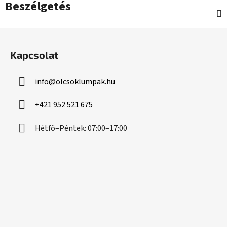
Beszélgetés
L
á
Kapcsolat
b
l
info
@
olcsoklumpak.hu
é
c
+421 952 521 675
Hétfő–Péntek: 07:00–17:00