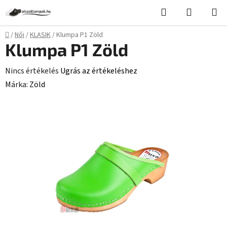
Ugrás
Keresés
KOSÁR
a
fő
Kezdőlap
/
Női
/
KLASIK
/
Klumpa P1 Zöld
tartalomhoz
Klumpa P1 Zöld
A
Nincs értékelés
Ugrás az értékeléshez
termék
Márka:
Zöld
átlagos
értékelése
5-
ből
0,0
csillag.