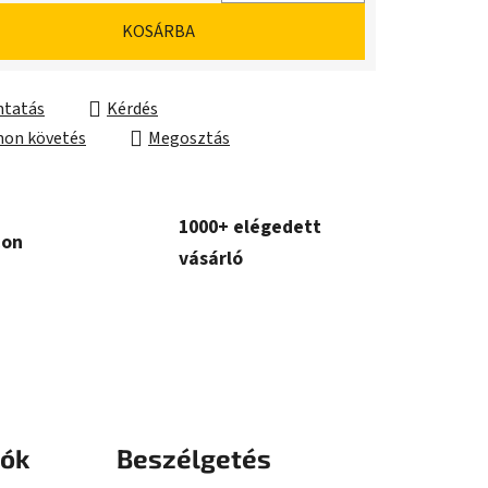
ár:
KOSÁRBA
tatás
Kérdés
on követés
Megosztás
1000+ elégedett
con
vásárló
iók
Beszélgetés