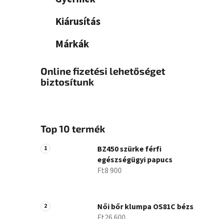
Kiárusítás
Márkák
Online fizetési lehetőséget
biztosítunk
Top 10 termék
BZ450 szürke férfi
egészségügyi papucs
Ft8 900
Női bőr klumpa OS81C bézs
Ft26 600