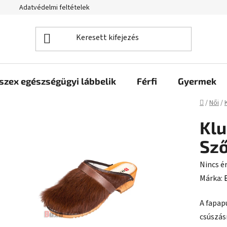
Adatvédelmi feltételek
szex egészségügyi lábbelik
Férfi
Gyermek
Kezdől
/
Női
/
Klu
Sz
A
Nincs é
termék
Márka:
átlagos
A fapap
értékel
csúszás
5-