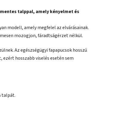
mentes talppal, amely kényelmet és
lyan modell, amely megfelel az elvárásainak.
elmesen mozogjon, fáradtságérzet nélkül.
zülnek. Az egészségügyi fapapucsok hosszú
t, ezért hosszabb viselés esetén sem
 talpát.