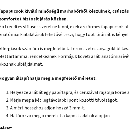
fapapucsok kiváló minőségű marhabőrből készülnek, csúszás
komfortot biztosít járás közben.
Ha trendi és stílusos szeretne lenni, ezek a szőrmés fapapucsok o
Anatómiai kialakításuk lehetővé teszi, hogy több órán át is kény
Allergiások számára is megfelelőek. Természetes anyagokból kés
élettartammal rendelkeznek. Formájuk követi a láb anatómiai ívé
okoznak lábfájdalmat.
Hogyan állapíthatja meg a megfelelő méretet:
Helyezze a lábát egy papírlapra, és ceruzával rajzolja körbe a
Mérje meg a két legtávolabbi pont közötti távolságot.
A mért hosszhoz adjon hozzá 3 mm-t.
Határozza meg a méretet a kapott adatok alapján.
Méret: