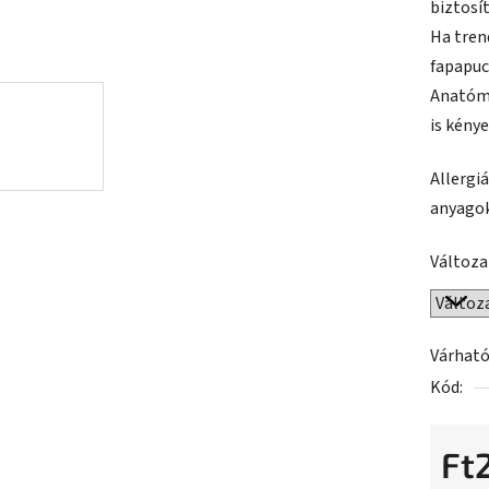
biztosít
ből
Ha tren
0,0
fapapuc
csillag.
Anatómi
is kény
Allergi
anyagok
Változa
Várható
Kód:
Ft