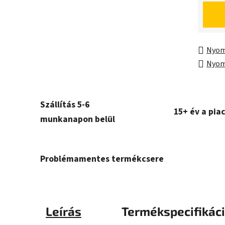
Egység
Nyom
Nyom
Szállítás 5-6
15+ év a pia
munkanapon belül
Problémamentes termékcsere
Leírás
Termékspecifikác