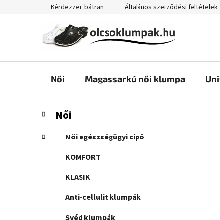
Ugrás
Kérdezzen bátran
Általános szerződési feltételek
a
fő
tartalomhoz
Női
Magassarkú női klumpa
Uni
O
K
Kategóriák
Női
a
átugrása
l
t
d
Női egészségügyi cipő
e
a
g
KOMFORT
l
ó
s
r
KLASIK
i
ó
á
Anti-cellulit klumpák
p
k
a
Svéd klumpák