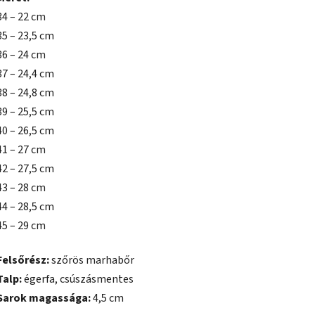
34 – 22 cm
35 – 23,5 cm
36 – 24 cm
37 – 24,4 cm
38 – 24,8 cm
39 – 25,5 cm
40 – 26,5 cm
41 – 27 cm
42 – 27,5 cm
43 – 28 cm
44 – 28,5 cm
45 – 29 cm
Felsőrész:
szőrös marhabőr
Talp:
égerfa, csúszásmentes
Sarok magassága:
4,5 cm