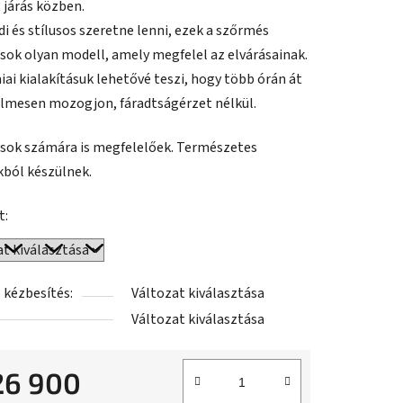
 járás közben.
di és stílusos szeretne lenni, ezek a szőrmés
sok olyan modell, amely megfelel az elvárásainak.
ai kialakításuk lehetővé teszi, hogy több órán át
elmesen mozogjon, fáradtságérzet nélkül.
ások számára is megfelelőek. Természetes
ból készülnek.
t:
 kézbesítés:
Változat kiválasztása
Változat kiválasztása
26 900