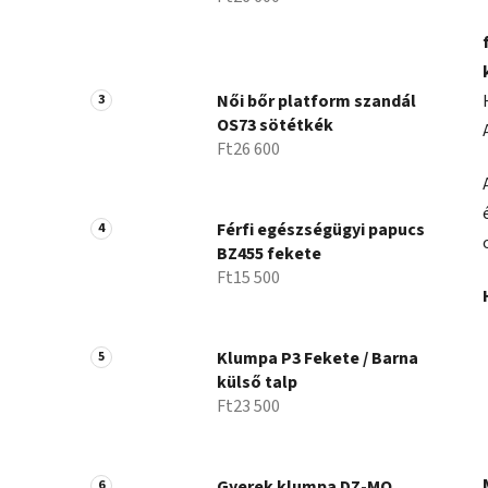
Női bőr platform szandál
OS73 sötétkék
Ft26 600
Férfi egészségügyi papucs
BZ455 fekete
Ft15 500
Klumpa P3 Fekete / Barna
külső talp
Ft23 500
Gyerek klumpa DZ-MO