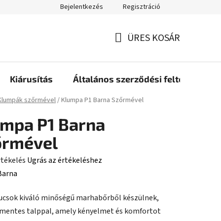
Bejelentkezés
Regisztráció
ÜRES KOSÁR
KOSÁR
Kiárusítás
Általános szerződési feltételek
ap
Klumpák szőrmével
/
Klumpa P1 Barna Szőrmével
mpa P1 Barna
őrmével
rtékelés
Ugrás az értékeléshez
Barna
ucsok kiváló minőségű marhabőrből készülnek,
ése
mentes talppal, amely kényelmet és komfortot