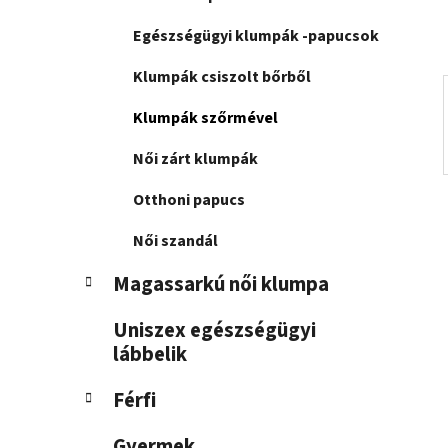
n
e
Egészségügyi klumpák -papucsok
l
Klumpák csiszolt bőrből
Klumpák szőrmével
Női zárt klumpák
Otthoni papucs
Női szandál
Magassarkú női klumpa
Uniszex egészségügyi
lábbelik
Férfi
Gyermek