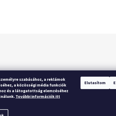
személyre szabásához, a reklámok
Elutasítom
E
séhez, a közösségi média funkciók
hoz és a látogatottság elemzéséhez
ználunk.
További információk itt
ok