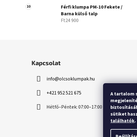
Férfi klumpa PM-10 Fekete /
Barna külső talp
Ft24 900
L
á
Kapcsolat
b
l
info
@
olcsoklumpak.hu
é
c
+421 952 521 675
A tartalom 
megjeleníté
Hétfő–Péntek: 07:00–17:00
biztosításá
sütiket has
találhatók
.
Beállítás