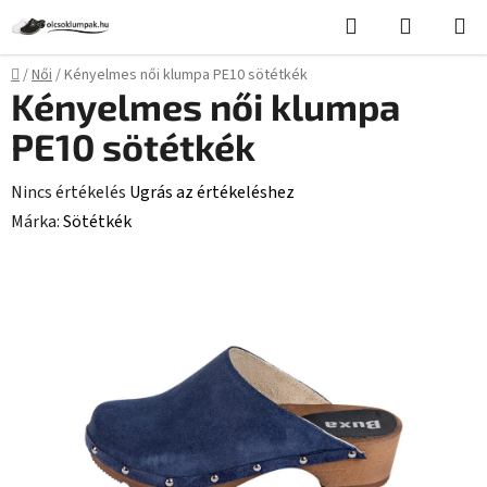
Ugrás
Keresés
KOSÁR
a
fő
Kezdőlap
/
Női
/
Kényelmes női klumpa PE10 sötétkék
tartalomhoz
Kényelmes női klumpa
PE10 sötétkék
A
Nincs értékelés
Ugrás az értékeléshez
termék
Márka:
Sötétkék
átlagos
értékelése
5-
ből
0,0
csillag.