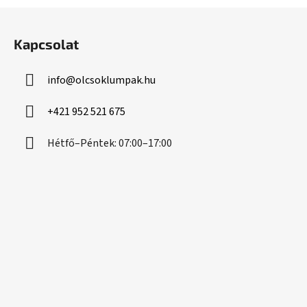
L
á
Kapcsolat
b
l
info
@
olcsoklumpak.hu
é
c
+421 952 521 675
Hétfő–Péntek: 07:00–17:00