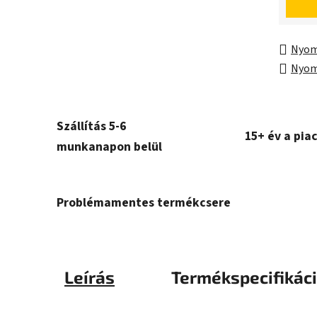
Nyom
Nyom
Szállítás 5-6
15+ év a pia
munkanapon belül
Problémamentes termékcsere
Leírás
Termékspecifikác