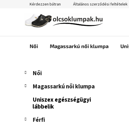
Ugrás
Kérdezzen bátran
Általános szerződési feltételek
a
fő
tartalomhoz
Női
Magassarkú női klumpa
Uni
O
K
Kategóriák
Női
a
átugrása
l
t
d
Magassarkú női klumpa
e
a
g
Uniszex egészségügyi
l
ó
lábbelik
s
r
i
ó
Férfi
á
p
k