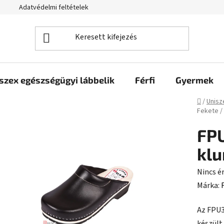
Adatvédelmi feltételek
szex egészségügyi lábbelik
Férfi
Gyermek
Kezdől
/
Unisz
Fekete /
FP
klu
A
Nincs é
termék
Márka:
átlagos
Az FPU3
értékel
készült