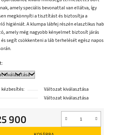
nak, amely speciális bevonattal van ellátva, így
en megkönnyíti a tisztítást és biztosítja a
lő higiéniát. A klumpa lábfej részén elasztikus hab
tó, amely még nagyobb kényelmet biztosít járás
 és segít csökkenteni a láb terhelését egész napos
során.
t:
 kézbesítés:
Változat kiválasztása
Változat kiválasztása
25 900
ár:
KOSÁRBA