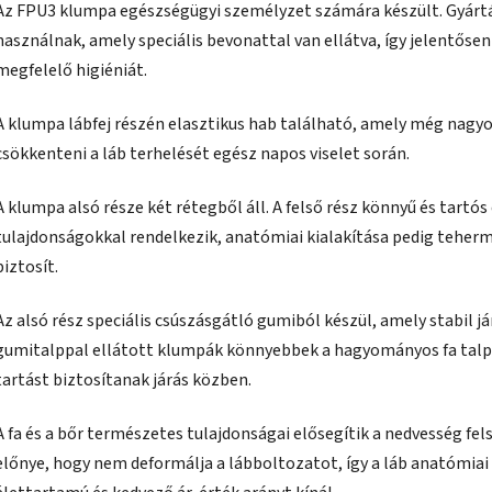
Az FPU3 klumpa egészségügyi személyzet számára készült. Gyárt
használnak, amely speciális bevonattal van ellátva, így jelentősen 
megfelelő higiéniát.
A klumpa lábfej részén elasztikus hab található, amely még nagyo
csökkenteni a láb terhelését egész napos viselet során.
A klumpa alsó része két rétegből áll. A felső rész könnyű és tartó
tulajdonságokkal rendelkezik, anatómiai kialakítása pedig teherm
biztosít.
Az alsó rész speciális csúszásgátló gumiból készül, amely stabil j
gumitalppal ellátott klumpák könnyebbek a hagyományos fa tal
tartást biztosítanak járás közben.
A fa és a bőr természetes tulajdonságai elősegítik a nedvesség felsz
előnye, hogy nem deformálja a lábboltozatot, így a láb anatómi