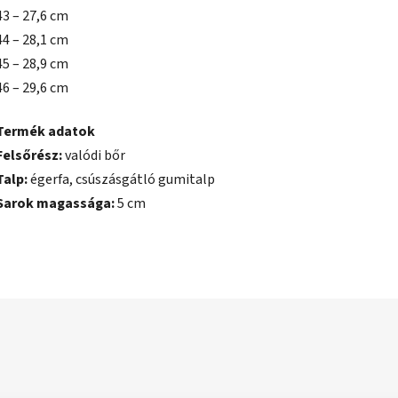
43 – 27,6 cm
44 – 28,1 cm
45 – 28,9 cm
46 – 29,6 cm
Termék adatok
Felsőrész:
valódi bőr
Talp:
égerfa, csúszásgátló gumitalp
Sarok magassága:
5 cm