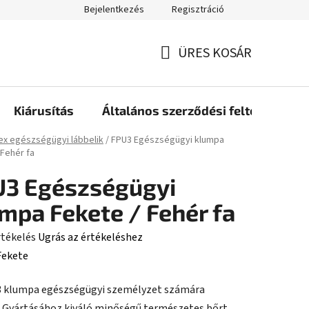
Bejelentkezés
Regisztráció
ÜRES KOSÁR
KOSÁR
Kiárusítás
Általános szerződési feltételek
ap
ex egészségügyi lábbelik
/
FPU3 Egészségügyi klumpa
 Fehér fa
U3 Egészségügyi
mpa Fekete / Fehér fa
rtékelés
Ugrás az értékeléshez
Fekete
 klumpa egészségügyi személyzet számára
ése
. Gyártásához kiváló minőségű természetes bőrt