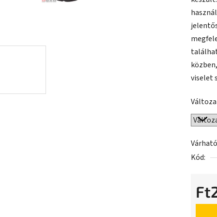
5-
használ
ből
jelentős
0,0
megfele
csillag.
találha
közben,
viselet 
Változa
Várható
Kód:
Ft
Egység