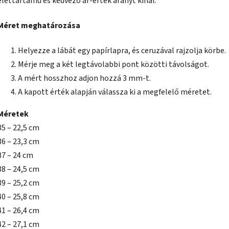
élettartamú és kedvező ár-érték arányt kínál.
Méret meghatározása
Helyezze a lábát egy papírlapra, és ceruzával rajzolja körbe.
Mérje meg a két legtávolabbi pont közötti távolságot.
A mért hosszhoz adjon hozzá 3 mm-t.
A kapott érték alapján válassza ki a megfelelő méretet.
Méretek
35 – 22,5 cm
36 – 23,3 cm
37 – 24 cm
38 – 24,5 cm
39 – 25,2 cm
40 – 25,8 cm
41 – 26,4 cm
42 – 27,1 cm