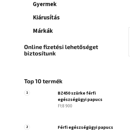
a
Gyermek
n
e
Kiárusítás
l
Márkák
Online fizetési lehetőséget
biztosítunk
Top 10 termék
BZ450 szürke férfi
egészségügyi papucs
Ft8 900
Férfi egészségügyi papucs