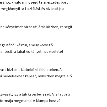
ásához kiváló minőségű természetes bőrt
megkönnyíti a tisztítást és biztosítja a
bb kényelmet biztosít járás közben, és segít
s égerfából készül, amely kedvező
entesíti a lábat és kényelmes viseletet
árást biztosít különböző felületeken. A
pú modellekhez képest, miközben megfelelő
ívását, így a láb kevésbé izzad. A fa lábbeli
ai formája megmarad. A klumpa hosszú