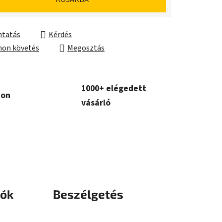
tatás
Kérdés
on követés
Megosztás
1000+ elégedett
con
vásárló
iók
Beszélgetés