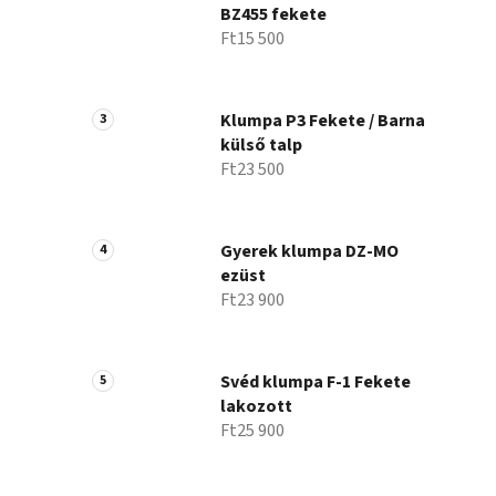
BZ455 fekete
Ft15 500
Klumpa P3 Fekete / Barna
külső talp
Ft23 500
Gyerek klumpa DZ-MO
ezüst
Ft23 900
Svéd klumpa F-1 Fekete
lakozott
Ft25 900