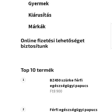
a
Gyermek
n
e
Kiárusítás
l
Márkák
Online fizetési lehetőséget
biztosítunk
Top 10 termék
BZ450 szürke férfi
egészségügyi papucs
Ft8 900
Férfi egészségügyi papucs