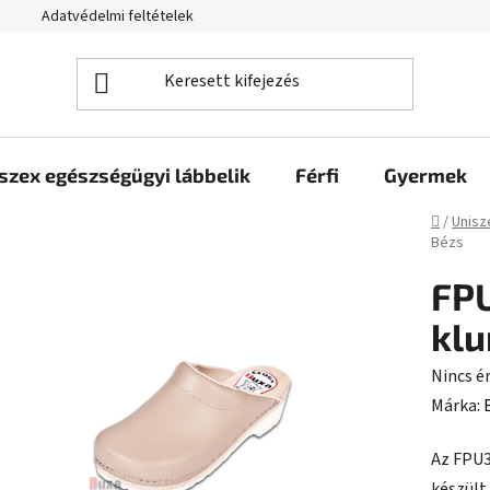
Adatvédelmi feltételek
szex egészségügyi lábbelik
Férfi
Gyermek
Kezdől
/
Unisz
Bézs
FP
kl
A
Nincs é
termék
Márka:
átlagos
Az FPU3
értékel
készült