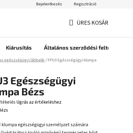
Bejelentkezés
Regisztráció
ÜRES KOSÁR
KOSÁR
Kiárusítás
Általános szerződési feltételek
ap
ex egészségügyi lábbelik
/
FPU3 Egészségügyi klumpa
U3 Egészségügyi
umpa Bézs
rtékelés
Ugrás az értékeléshez
Bézs
 klumpa egészségügyi személyzet számára
ése
. Gyártásához kiváló minőségű természetes bőrt