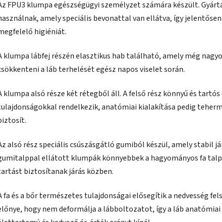
Az FPU3 klumpa egészségügyi személyzet számára készült. Gyárt
használnak, amely speciális bevonattal van ellátva, így jelentősen 
megfelelő higiéniát.
A klumpa lábfej részén elasztikus hab található, amely még nagyo
csökkenteni a láb terhelését egész napos viselet során.
A klumpa alsó része két rétegből áll. A felső rész könnyű és tartó
tulajdonságokkal rendelkezik, anatómiai kialakítása pedig teherm
biztosít.
Az alsó rész speciális csúszásgátló gumiból készül, amely stabil j
gumitalppal ellátott klumpák könnyebbek a hagyományos fa tal
tartást biztosítanak járás közben.
A fa és a bőr természetes tulajdonságai elősegítik a nedvesség felsz
előnye, hogy nem deformálja a lábboltozatot, így a láb anatómi