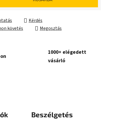
tatás
Kérdés
on követés
Megosztás
1000+ elégedett
con
vásárló
iók
Beszélgetés