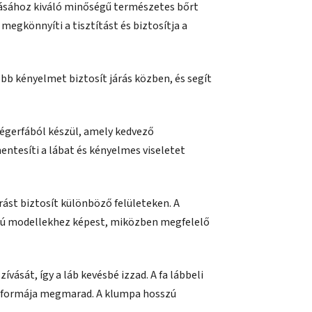
ásához kiváló minőségű természetes bőrt
megkönnyíti a tisztítást és biztosítja a
bb kényelmet biztosít járás közben, és segít
s égerfából készül, amely kedvező
entesíti a lábat és kényelmes viseletet
árást biztosít különböző felületeken. A
pú modellekhez képest, miközben megfelelő
ívását, így a láb kevésbé izzad. A fa lábbeli
ai formája megmarad. A klumpa hosszú