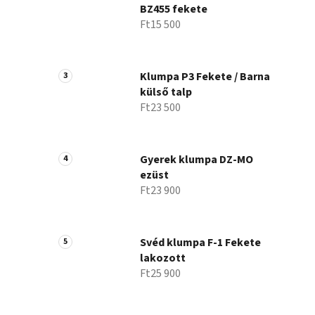
BZ455 fekete
Ft15 500
Klumpa P3 Fekete / Barna
külső talp
Ft23 500
Gyerek klumpa DZ-MO
ezüst
Ft23 900
Svéd klumpa F-1 Fekete
lakozott
Ft25 900