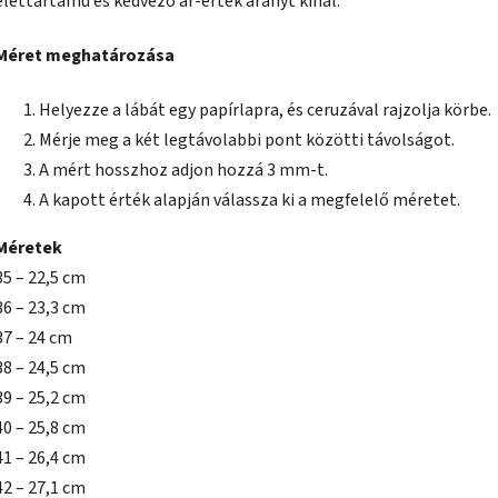
élettartamú és kedvező ár-érték arányt kínál.
Méret meghatározása
Helyezze a lábát egy papírlapra, és ceruzával rajzolja körbe.
Mérje meg a két legtávolabbi pont közötti távolságot.
A mért hosszhoz adjon hozzá 3 mm-t.
A kapott érték alapján válassza ki a megfelelő méretet.
Méretek
35 – 22,5 cm
36 – 23,3 cm
37 – 24 cm
38 – 24,5 cm
39 – 25,2 cm
40 – 25,8 cm
41 – 26,4 cm
42 – 27,1 cm