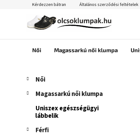
Ugrás
Kérdezzen bátran
Általános szerződési feltételek
a
fő
tartalomhoz
Női
Magassarkú női klumpa
Uni
O
K
Kategóriák
Női
a
átugrása
l
t
d
Magassarkú női klumpa
e
a
g
Uniszex egészségügyi
l
ó
lábbelik
s
r
i
ó
Férfi
á
p
k