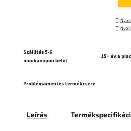
Nyom
Nyom
Szállítás 5-6
15+ év a pia
munkanapon belül
Problémamentes termékcsere
Leírás
Termékspecifikác