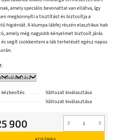
nak, amely speciális bevonattal van ellátva, így
en megkönnyíti a tisztítást és biztosítja a
lő higiéniát. A klumpa lábfej részén elasztikus hab
tó, amely még nagyobb kényelmet biztosít járás
 és segít csökkenteni a láb terhelését egész napos
során.
t:
 kézbesítés:
Változat kiválasztása
Változat kiválasztása
25 900
ár:
KOSÁRBA