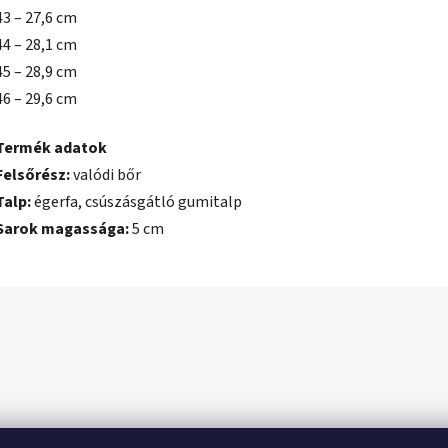
43 – 27,6 cm
44 – 28,1 cm
45 – 28,9 cm
46 – 29,6 cm
Termék adatok
Felsőrész:
valódi bőr
Talp:
égerfa, csúszásgátló gumitalp
Sarok magassága:
5 cm