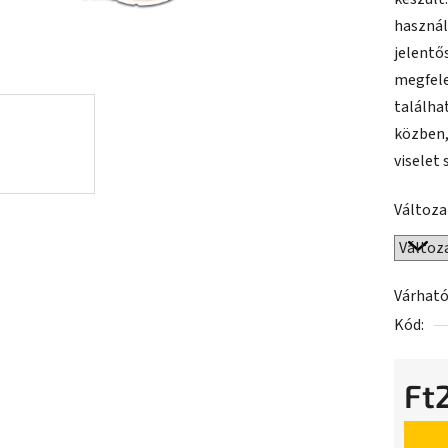
5-
használ
ből
jelentős
0,0
megfele
csillag.
találha
közben,
viselet 
Változa
Várható
Kód:
Ft
Egység