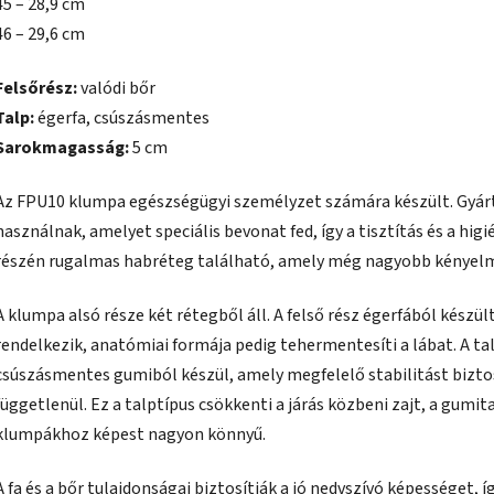
45 – 28,9 cm
46 – 29,6 cm
Felsőrész:
valódi bőr
Talp:
égerfa, csúszásmentes
Sarokmagasság:
5 cm
Az FPU10 klumpa egészségügyi személyzet számára készült. Gyár
használnak, amelyet speciális bevonat fed, így a tisztítás és a higi
részén rugalmas habréteg található, amely még nagyobb kényelme
A klumpa alsó része két rétegből áll. A felső rész égerfából készü
rendelkezik, anatómiai formája pedig tehermentesíti a lábat. A tal
csúszásmentes gumiból készül, amely megfelelő stabilitást biztos
függetlenül. Ez a talptípus csökkenti a járás közbeni zajt, a gum
klumpákhoz képest nagyon könnyű.
A fa és a bőr tulajdonságai biztosítják a jó nedvszívó képességet, í