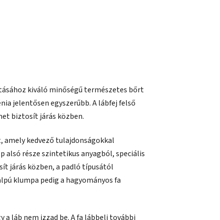
tásához kiváló minőségű természetes bőrt
énia jelentősen egyszerűbb. A lábfej felső
t biztosít járás közben.
lt, amely kedvező tulajdonságokkal
p alsó része szintetikus anyagból, speciális
ít járás közben, a padló típusától
italpú klumpa pedig a hagyományos fa
gy a láb nem izzad be. A fa lábbeli további