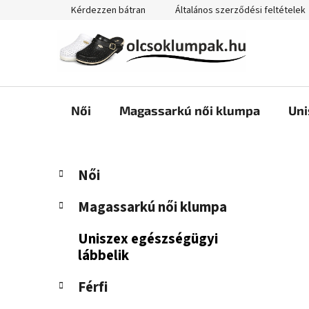
Ugrás
Kérdezzen bátran
Általános szerződési feltételek
a
fő
tartalomhoz
Női
Magassarkú női klumpa
Uni
O
K
Kategóriák
Női
a
átugrása
l
t
d
Magassarkú női klumpa
e
a
g
Uniszex egészségügyi
l
ó
lábbelik
s
r
i
ó
Férfi
á
p
k