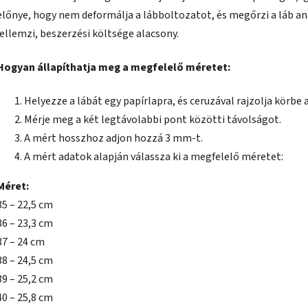
előnye, hogy nem deformálja a lábboltozatot, és megőrzi a láb a
jellemzi, beszerzési költsége alacsony.
Hogyan állapíthatja meg a megfelelő méretet:
Helyezze a lábát egy papírlapra, és ceruzával rajzolja körbe a
Mérje meg a két legtávolabbi pont közötti távolságot.
A mért hosszhoz adjon hozzá 3 mm-t.
A mért adatok alapján válassza ki a megfelelő méretet:
Méret:
35 – 22,5 cm
36 – 23,3 cm
37 – 24 cm
38 – 24,5 cm
39 – 25,2 cm
40 – 25,8 cm