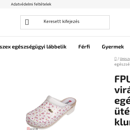
Adatvédelmi feltételek
szex egészségügyi lábbelik
Férfi
Gyermek
Kezdől
/
Unisz
egészség
FPU
vir
egé
üté
kl