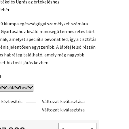
rtékelés
Ugrás az értékeléshez
Fehér
0 klumpa egészségügyi személyzet számára
ése
. Gyártásához kiváló minőségű természetes bőrt
ak, amelyet speciális bevonat fed, így a tisztítás
iénia jelentősen egyszerűbb. A lábfej felső részén
s habréteg található, amely még nagyobb
et biztosít járás közben.
t:
 kézbesítés:
Változat kiválasztása
Változat kiválasztása