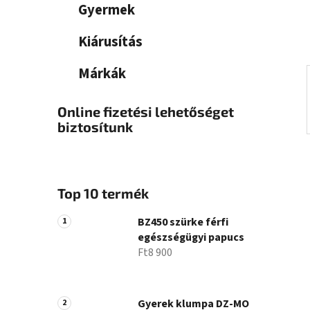
a
Gyermek
n
e
Kiárusítás
l
Márkák
Online fizetési lehetőséget
biztosítunk
Top 10 termék
BZ450 szürke férfi
egészségügyi papucs
Ft8 900
Gyerek klumpa DZ-MO