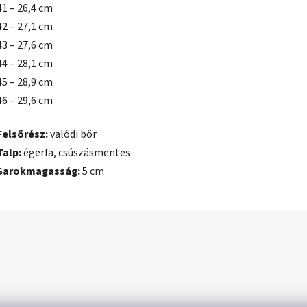
41 – 26,4 cm
42 – 27,1 cm
43 – 27,6 cm
44 – 28,1 cm
45 – 28,9 cm
46 – 29,6 cm
Felsőrész:
valódi bőr
Talp:
égerfa, csúszásmentes
Sarokmagasság:
5 cm