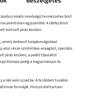
iók
Beszélgetés
tásához kiváló minőségű természetes bőrt
énia jelentősen egyszerűbb. A lábfej felső
t biztosít járás közben.
lt, amely kedvező tulajdonságokkal
p alsó része szintetikus anyagból, speciális
ít járás közben, a padló típusától
italpú klumpa pedig a hagyományos fa
gy a láb nem izzad be. A fa lábbeli további
natómiai formáját. Hosszú élettartam