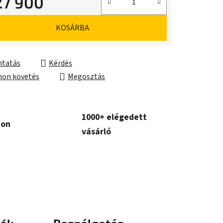
27 900
ár:
KOSÁRBA
tatás
Kérdés
on követés
Megosztás
1000+ elégedett
con
vásárló