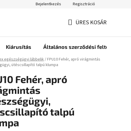
Bejelentkezés
Regisztráció
ÜRES KOSÁR
KOSÁR
Kiárusítás
Általános szerződési feltételek
ap
ex egészségügyi lábbelik
/
FPU10 Fehér, apró virágmintás
ügyi, ütéscsillapító talpú klumpa
10 Fehér, apró
ágmintás
szségügyi,
scsillapító talpú
umpa