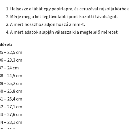
Helyezze a lábát egy papírlapra, és ceruzával rajzolja körbe a
Mérje meg a két legtávolabbi pont közötti távolságot.
A mért hosszhoz adjon hozzá 3 mm-t.
A mért adatok alapján válassza ki a megfelelő méretet:
Méret:
35 – 22,5 cm
36 – 23,3 cm
37 – 24 cm
38 – 24,5 cm
39 – 25,2 cm
40 – 25,8 cm
41 – 26,4 cm
42 – 27,1 cm
43 – 27,6 cm
44 – 28,1 cm