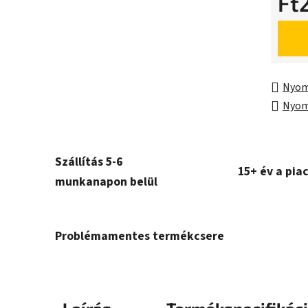
Ft
Egység
Nyom
Nyom
Szállítás 5-6
15+ év a pia
munkanapon belül
Problémamentes termékcsere