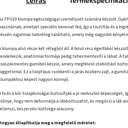
Leírás
Termékspecifikác
Az FPU10 klumpa egészségügyi személyzet számára készült. Gyár
használnak, amelyet speciális bevonat fed, így a tisztítás és a higi
részén rugalmas habréteg található, amely még nagyobb kényelme
A klumpa alsó része két rétegből áll. A felső rész égerfából készü
rendelkezik, anatómiai formája pedig tehermentesíti a lábat. A tal
csúszásmentes gumiból készül, amely megfelelő stabilitást biztos
függetlenül. Ez a talptípus csökkenti a járás közbeni zajt, a gum
klumpákhoz képest nagyon könnyű.
A fa és a bőr tulajdonságai biztosítják a jó nedvszívó képességet, í
előnye, hogy nem deformálja a lábboltozatot, és megőrzi a láb a
jellemzi, beszerzési költsége alacsony.
Hogyan állapíthatja meg a megfelelő méretet: