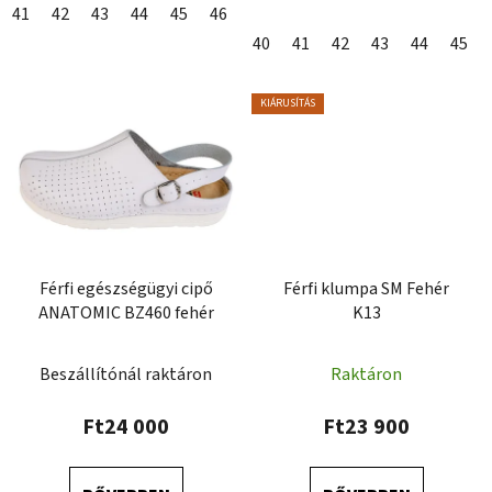
41
42
43
44
45
46
47
40
41
42
43
44
45
KIÁRUSÍTÁS
Férfi egészségügyi cipő
Férfi klumpa SM Fehér
ANATOMIC BZ460 fehér
K13
Beszállítónál raktáron
Raktáron
Ft24 000
Ft23 900