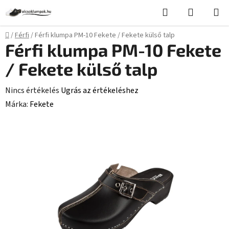
Ugrás
Keresés
KOSÁR
a
fő
Kezdőlap
/
Férfi
/
Férfi klumpa PM-10 Fekete / Fekete külső talp
tartalomhoz
Férfi klumpa PM-10 Fekete
/ Fekete külső talp
A
Nincs értékelés
Ugrás az értékeléshez
termék
Márka:
Fekete
átlagos
értékelése
5-
ből
0,0
csillag.