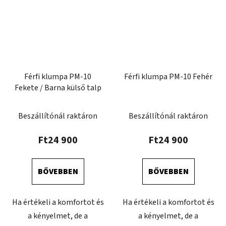
Férfi klumpa PM-10
Férfi klumpa PM-10 Fehér
Fekete / Barna külső talp
A
Beszállítónál raktáron
Beszállítónál raktáron
termék
átlagos
Ft24 900
Ft24 900
értékelése
5-
BŐVEBBEN
BŐVEBBEN
ből
4,0
Ha értékeli a komfortot és
Ha értékeli a komfortot és
csillag.
a kényelmet, de a
a kényelmet, de a