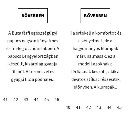
BŐVEBBEN
BŐVEBBEN
A Buxa férfi egészségügyi
Ha értékeli a komfortot és
papucs nagyon kényelmes
a kényelmet, de a
és meleg otthoni lábbeli. A
hagyományos klumpák
papucs Lengyelországban
már unalmasak, ez a
készült, kizárólag gyapjú
modell azoknak a
filcből. A természetes
férfiaknak készült, akik a
gyapjú filc a podhalei...
divatos stílust részesítik
előnyben. A klumpák...
41
42
43
44
45
46
47
40
41
42
43
44
45