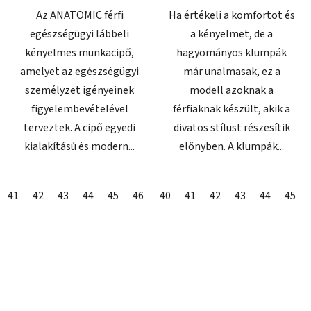
Az ANATOMIC férfi
Ha értékeli a komfortot és
egészségügyi lábbeli
a kényelmet, de a
kényelmes munkacipő,
hagyományos klumpák
amelyet az egészségügyi
már unalmasak, ez a
személyzet igényeinek
modell azoknak a
figyelembevételével
férfiaknak készült, akik a
terveztek. A cipő egyedi
divatos stílust részesítik
kialakítású és modern...
előnyben. A klumpák...
41
42
43
44
45
46
47
40
41
42
43
44
45