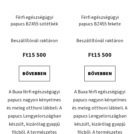
Férfi egészségügyi
Férfi egészségügyi
papucs BZ455 sötétkék
papucs BZ455 fekete
Beszállítónál raktáron
Beszállítónál raktáron
Ft15 500
Ft15 500
BŐVEBBEN
BŐVEBBEN
A Buxa férfi egészségügyi
A Buxa férfi egészségügyi
papucs nagyon kényelmes
papucs nagyon kényelmes
és meleg otthoni lábbeli. A
és meleg otthoni lábbeli. A
papucs Lengyelországban
papucs Lengyelországban
készült, kizárólag gyapjú
készült, kizárólag gyapjú
filcből. A természetes
filcből. A természetes