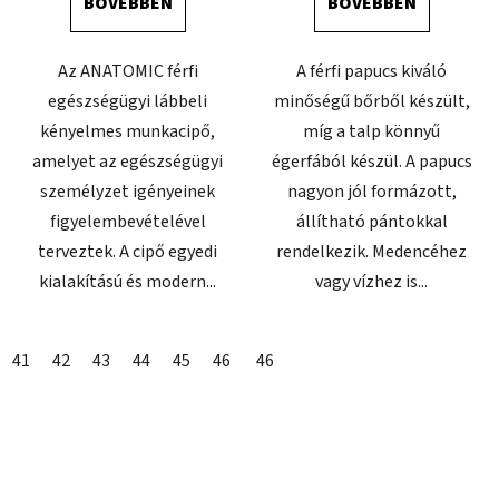
BŐVEBBEN
BŐVEBBEN
Az ANATOMIC férfi
A férfi papucs kiváló
egészségügyi lábbeli
minőségű bőrből készült,
kényelmes munkacipő,
míg a talp könnyű
amelyet az egészségügyi
égerfából készül. A papucs
személyzet igényeinek
nagyon jól formázott,
figyelembevételével
állítható pántokkal
terveztek. A cipő egyedi
rendelkezik. Medencéhez
kialakítású és modern...
vagy vízhez is...
41
42
43
44
45
46
47
46