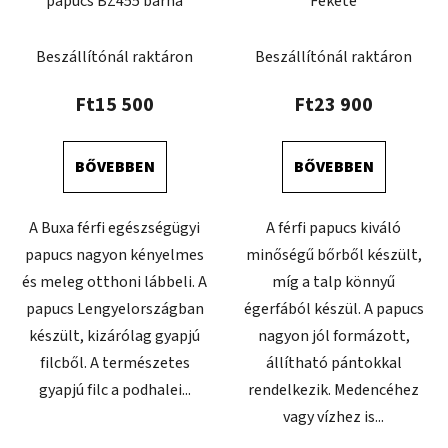
papucs BZ455 barna
Fekete
Beszállítónál raktáron
Beszállítónál raktáron
Ft15 500
Ft23 900
BŐVEBBEN
BŐVEBBEN
A Buxa férfi egészségügyi
A férfi papucs kiváló
papucs nagyon kényelmes
minőségű bőrből készült,
és meleg otthoni lábbeli. A
míg a talp könnyű
papucs Lengyelországban
égerfából készül. A papucs
készült, kizárólag gyapjú
nagyon jól formázott,
filcből. A természetes
állítható pántokkal
gyapjú filc a podhalei...
rendelkezik. Medencéhez
vagy vízhez is...