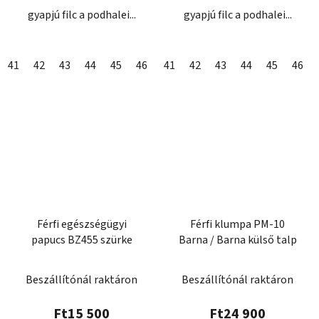
gyapjú filc a podhalei...
gyapjú filc a podhalei...
41
42
43
44
45
46
47
41
42
43
44
45
46
Férfi egészségügyi
Férfi klumpa PM-10
papucs BZ455 szürke
Barna / Barna külső talp
Beszállítónál raktáron
Beszállítónál raktáron
Ft15 500
Ft24 900