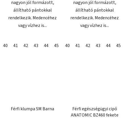
nagyon jól formázott,
nagyon jól formázott,
állítható pántokkal
állítható pántokkal
rendelkezik. Medencéhez
rendelkezik. Medencéhez
vagy vízhez is...
vagy vízhez is...
40
41
42
43
44
45
46
40
41
42
43
44
45
Férfi klumpa SM Barna
Férfi egészségügyi cipő
ANATOMIC BZ460 fekete