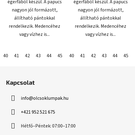
égerfából készül. A papucs
égerfából készül. A papucs
nagyon jól formázott,
nagyon jól formázott,
állítható pántokkal
állítható pántokkal
rendelkezik. Medencéhez
rendelkezik. Medencéhez
vagy vízhez is...
vagy vízhez is...
40
41
42
43
44
45
46
40
41
42
43
44
45
L
á
Kapcsolat
b
l
info
@
olcsoklumpak.hu
é
c
+421 952 521 675
Hétfő–Péntek: 07:00–17:00