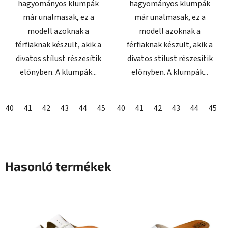
hagyományos klumpák
hagyományos klumpák
már unalmasak, ez a
már unalmasak, ez a
modell azoknak a
modell azoknak a
férfiaknak készült, akik a
férfiaknak készült, akik a
divatos stílust részesítik
divatos stílust részesítik
előnyben. A klumpák...
előnyben. A klumpák...
40
41
42
43
44
45
46
40
41
42
43
44
45
Hasonló termékek