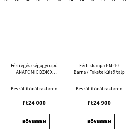
Férfi egészségügyi cipő
Férfi klumpa PM-10
ANATOMIC BZ460
Barna / Fekete külső talp
sötétkék
Beszállítónál raktáron
Beszállítónál raktáron
Ft24 000
Ft24 900
BŐVEBBEN
BŐVEBBEN