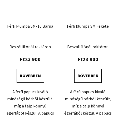
Férfi klumpa SM-10 Barna
Férfi klumpa SM Fekete
Beszállítónál raktáron
Beszállítónál raktáron
Ft23 900
Ft23 900
BŐVEBBEN
BŐVEBBEN
A férfi papucs kiváló
A férfi papucs kiváló
minőségű bőrből készült,
minőségű bőrből készült,
míg a talp könnyű
míg a talp könnyű
égerfából készül. A papucs
égerfából készül. A papucs