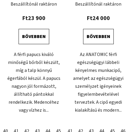
Beszállítónál raktáron
Beszállítónál raktáron
Ft23 900
Ft24 000
BŐVEBBEN
BŐVEBBEN
A férfi papucs kiváló
Az ANATOMIC férfi
minőségű bőrből készült,
egészségügyi lábbeli
míg a talp könnyű
kényelmes munkacipő,
égerfából készül. A papucs
amelyet az egészségügyi
nagyon jól formázott,
személyzet igényeinek
állítható pántokkal
figyelembevételével
rendelkezik. Medencéhez
terveztek. A cipő egyedi
vagy vízhez is...
kialakítású és modern...
40
41
42
43
44
45
46
41
42
43
44
45
46