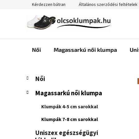
Ugrás
Kérdezzen bátran
Általános szerződési feltételek
a
fő
tartalomhoz
Női
Magassarkú női klumpa
Uni
O
K
Kategóriák
Női
a
átugrása
l
t
d
Magassarkú női klumpa
e
a
g
l
Klumpák 4-5 cm sarokkal
ó
s
r
Klumpák 7-8 cm sarokkal
i
ó
á
p
Uniszex egészségügyi
k