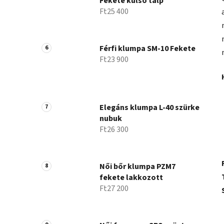
Fekete külső talp
Ft25 400
Férfi klumpa SM-10 Fekete
Ft23 900
Elegáns klumpa L-40 szürke
nubuk
Ft26 300
Női bőr klumpa PZM7
fekete lakkozott
Ft27 200