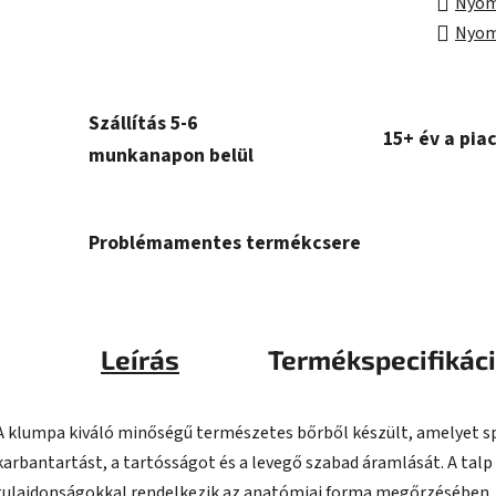
Nyom
Nyom
Szállítás 5-6
15+ év a pia
munkanapon belül
Problémamentes termékcsere
Leírás
Termékspecifikác
A klumpa kiváló minőségű természetes bőrből készült, amelyet speci
karbantartást, a tartósságot és a levegő szabad áramlását. A talp
tulajdonságokkal rendelkezik az anatómiai forma megőrzésében, é