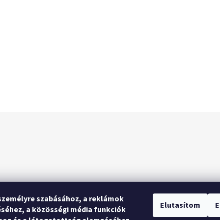
személyre szabásához, a reklámok
Elutasítom
E
séhez, a közösségi média funkciók