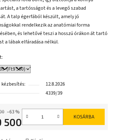
artást, a tartósságot és a levegő szabad
át. A talp égerfából készült, amely jó
nságokkal rendelkezik az anatómiai forma
sében, és lehetővé teszi a hosszú órákon át tartó
st a lábak elfáradása nélkül.
t:
 kézbesítés:
12.8.2026
4339/39
00
–63 %
KOSÁRBA
9 500
ár: