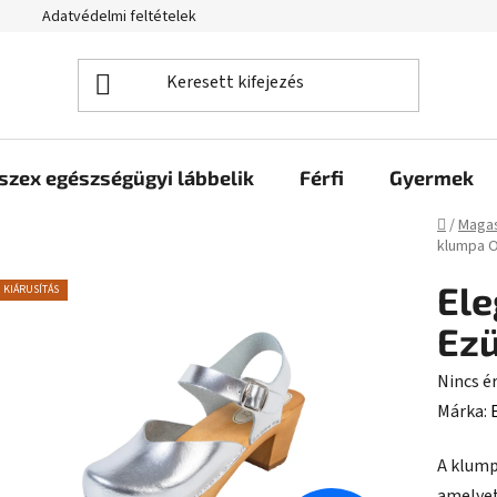
Adatvédelmi feltételek
szex egészségügyi lábbelik
Férfi
Gyermek
Kezdől
/
Magas
klumpa O
Ele
KIÁRUSÍTÁS
Ezü
A
Nincs é
termék
Márka:
átlagos
A klump
értékel
amelyet 