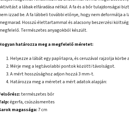
aktivitást a lábak elfáradása nélkül. A fa és a bőr tulajdonságai biz
nem izzad be. A fa lábbeli további előnye, hogy nem deformálja a l
megmarad. Hosszú élettartammal és alacsony beszerzési költségge
megfelelő. Természetes anyagokból készült.
Hogyan határozza meg a megfelelő méretet:
Helyezze a lábát egy papírlapra, és ceruzával rajzolja körbe a
Mérje meg a legtávolabbi pontok közötti távolságot.
A mért hosszúsághoz adjon hozzá 3 mm-t.
Határozza meg a méretet a mért adatok alapján:
Felsőrész:
természetes bőr
Talp:
égerfa, csúszásmentes
Sarok magassága:
7 cm