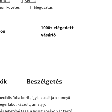
tatás
Kérdés
on követés
Megosztás
1000+ elégedett
con
vásárló
iók
Beszélgetés
ális fólia borít, így biztosítja a könnyű
 égerfából készült, amely jó
s lehetővé teszi a hosszú órákon át tartó