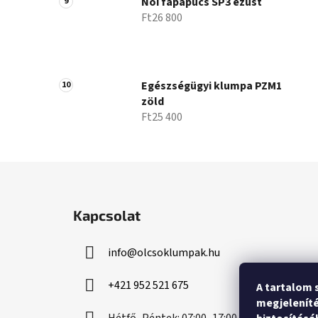
Női fapapucs SP3 ezüst
Ft26 800
Egészségügyi klumpa PZM1
zöld
Ft25 400
L
á
Kapcsolat
b
l
info
@
olcsoklumpak.hu
é
c
+421 952 521 675
A tartalom 
megjeleníté