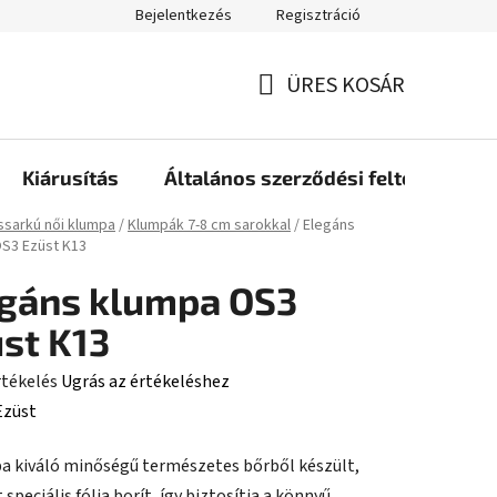
Bejelentkezés
Regisztráció
ÜRES KOSÁR
KOSÁR
Kiárusítás
Általános szerződési feltételek
ap
sarkú női klumpa
/
Klumpák 7-8 cm sarokkal
/
Elegáns
S3 Ezüst K13
gáns klumpa OS3
st K13
rtékelés
Ugrás az értékeléshez
Ezüst
a kiváló minőségű természetes bőrből készült,
ése
speciális fólia borít, így biztosítja a könnyű