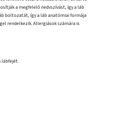
tosítják a megfelelő nedvszívást, így a láb
áb boltozatát, így a láb anatómiai formája
l rendelkezik. Allergiások számára is
 lábfejét.