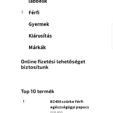
a
lábbelik
n
Férfi
e
l
Gyermek
Kiárusítás
Márkák
Online fizetési lehetőséget
biztosítunk
Top 10 termék
BZ450 szürke férfi
egészségügyi papucs
Ft8 900