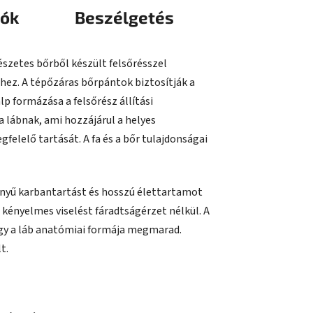
iók
Beszélgetés
észetes bőrből készült felsőrésszel
zhez. A tépőzáras bőrpántok biztosítják a
lp formázása a felsőrész állítási
 lábnak, ami hozzájárul a helyes
felelő tartását. A fa és a bőr tulajdonságai
nyű karbantartást és hosszú élettartamot
ó kényelmes viselést fáradtságérzet nélkül. A
 így a láb anatómiai formája megmarad.
t.