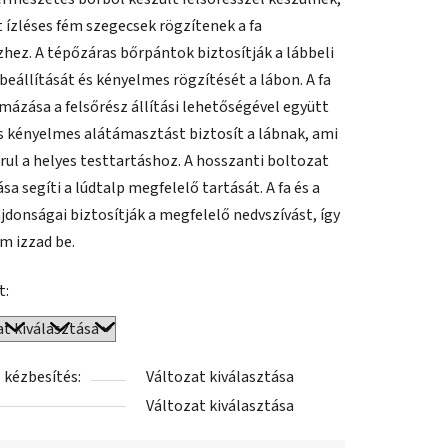
 ízléses fém szegecsek rögzítenek a fa
zhez. A tépőzáras bőrpántok biztosítják a lábbeli
beállítását és kényelmes rögzítését a lábon. A fa
rmázása a felsőrész állítási lehetőségével együtt
és kényelmes alátámasztást biztosít a lábnak, ami
rul a helyes testtartáshoz. A hosszanti boltozat
a segíti a lúdtalp megfelelő tartását. A fa és a
ajdonságai biztosítják a megfelelő nedvszívást, így
em izzad be.
t:
 kézbesítés:
Változat kiválasztása
Változat kiválasztása