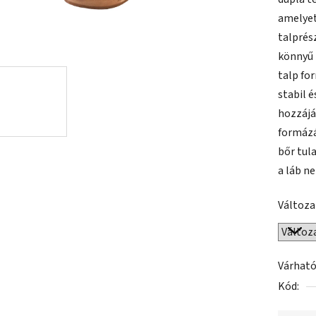
5-
amelyet
ből
talprés
0,0
könnyű 
csillag.
talp fo
stabil 
hozzájá
formázás
bőr tul
a láb n
Változa
Várható
Kód: