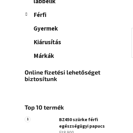
a
lábbelik
n
Férfi
e
l
Gyermek
Kiárusítás
Márkák
Online fizetési lehetőséget
biztosítunk
Top 10 termék
BZ450 szürke férfi
egészségügyi papucs
Ft8 900