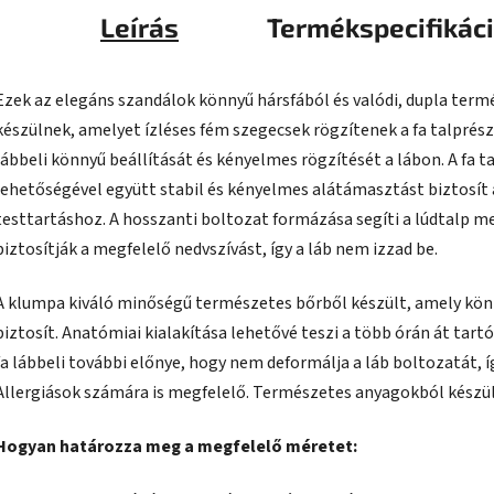
Leírás
Termékspecifikác
Ezek az elegáns szandálok könnyű hársfából és valódi, dupla term
készülnek, amelyet ízléses fém szegecsek rögzítenek a fa talprés
lábbeli könnyű beállítását és kényelmes rögzítését a lábon. A fa ta
lehetőségével együtt stabil és kényelmes alátámasztást biztosít a
testtartáshoz. A hosszanti boltozat formázása segíti a lúdtalp meg
biztosítják a megfelelő nedvszívást, így a láb nem izzad be.
A klumpa kiváló minőségű természetes bőrből készült, amely kön
biztosít. Anatómiai kialakítása lehetővé teszi a több órán át tart
fa lábbeli további előnye, hogy nem deformálja a láb boltozatát,
Allergiások számára is megfelelő. Természetes anyagokból készül
Hogyan határozza meg a megfelelő méretet: