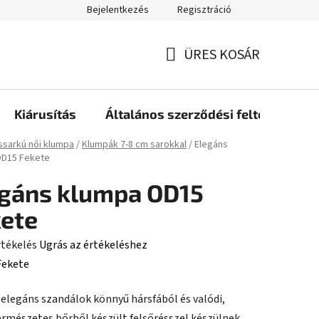
Bejelentkezés
Regisztráció
ÜRES KOSÁR
KOSÁR
Kiárusítás
Általános szerződési feltételek
ap
sarkú női klumpa
/
Klumpák 7-8 cm sarokkal
/
Elegáns
OD15 Fekete
gáns klumpa OD15
ete
rtékelés
Ugrás az értékeléshez
Fekete
 elegáns szandálok könnyű hársfából és valódi,
ése
ermészetes bőrből készült felsőrésszel készülnek,