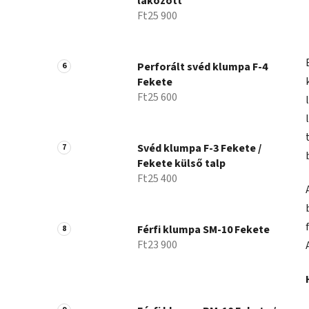
lakozott
Ft25 900
Perforált svéd klumpa F-4
Fekete
Ft25 600
Svéd klumpa F-3 Fekete /
Fekete külső talp
Ft25 400
Férfi klumpa SM-10 Fekete
Ft23 900