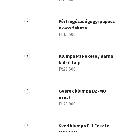
Férfi egészségügyi papucs
BZ455 fekete
Ft15 500
Klumpa P3 Fekete / Barna
külső talp
Ft23 500
Gyerek klumpa DZ-MO
ezüst
Ft23 900
Svéd klumpa F-1 Fekete