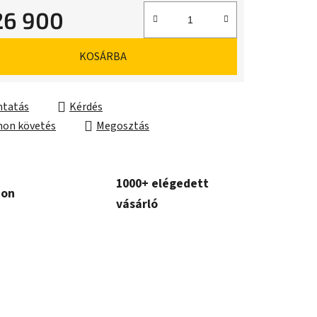
26 900
ár:
KOSÁRBA
tatás
Kérdés
on követés
Megosztás
1000+ elégedett
con
vásárló