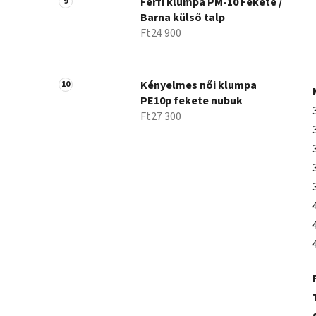
Férfi klumpa PM-10 Fekete /
Barna külső talp
Ft24 900
Kényelmes női klumpa
PE10p fekete nubuk
Ft27 300