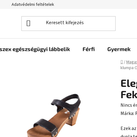
Adatvédelmi feltételek
szex egészségügyi lábbelik
Férfi
Gyermek
Kezdől
/
Magas
klumpa 
Ele
Fek
A
Nincs é
termék
Márka:
átlagos
Ezek az
értékel
dupla t