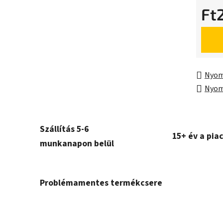
Ft
Egység
Nyom
Nyom
Szállítás 5-6
15+ év a pia
munkanapon belül
Problémamentes termékcsere