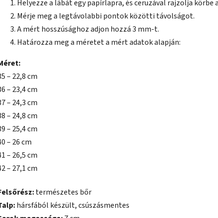
Helyezze a lábát egy papírlapra, és ceruzával rajzolja körbe a
Mérje meg a legtávolabbi pontok közötti távolságot.
A mért hosszúsághoz adjon hozzá 3 mm-t.
Határozza meg a méretet a mért adatok alapján:
Méret:
35 – 22,8 cm
36 – 23,4 cm
37 – 24,3 cm
38 – 24,8 cm
39 – 25,4 cm
40 – 26 cm
41 – 26,5 cm
42 – 27,1 cm
Felsőrész:
természetes bőr
Talp:
hársfából készült, csúszásmentes