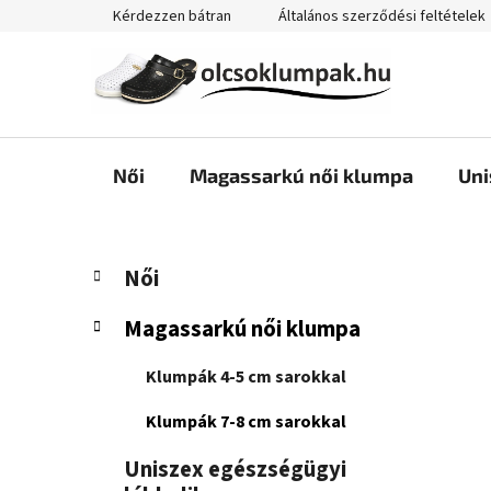
Ugrás
Kérdezzen bátran
Általános szerződési feltételek
a
fő
tartalomhoz
Női
Magassarkú női klumpa
Uni
O
K
Kategóriák
Női
a
átugrása
l
t
d
Magassarkú női klumpa
e
a
g
l
Klumpák 4-5 cm sarokkal
ó
s
r
Klumpák 7-8 cm sarokkal
i
ó
á
p
Uniszex egészségügyi
k