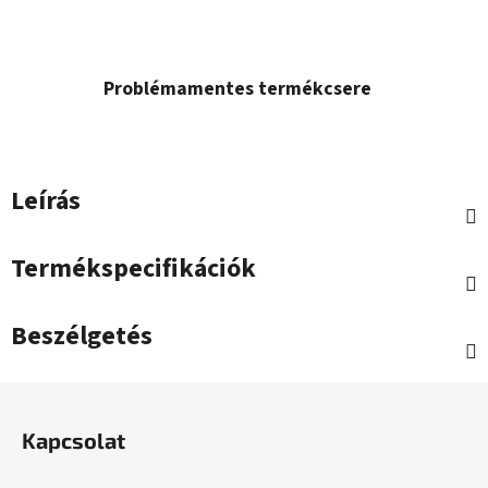
Problémamentes termékcsere
Leírás
Termékspecifikációk
Beszélgetés
L
á
Kapcsolat
b
l