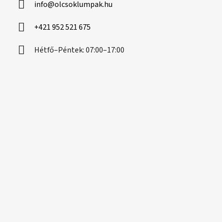
info
@
olcsoklumpak.hu
é
c
+421 952 521 675
Hétfő–Péntek: 07:00–17:00