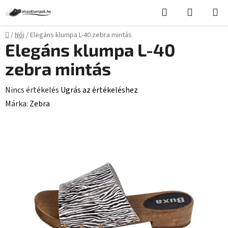
Ugrás
Keresés
KOSÁR
a
fő
Kezdőlap
/
Női
/
Elegáns klumpa L-40 zebra mintás
tartalomhoz
Elegáns klumpa L-40
zebra mintás
A
Nincs értékelés
Ugrás az értékeléshez
termék
Márka:
Zebra
átlagos
értékelése
5-
ből
0,0
csillag.