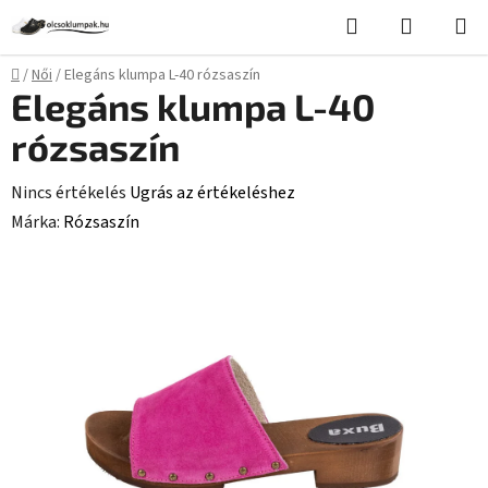
Ugrás
Keresés
KOSÁR
a
fő
Kezdőlap
/
Női
/
Elegáns klumpa L-40 rózsaszín
tartalomhoz
Elegáns klumpa L-40
rózsaszín
A
Nincs értékelés
Ugrás az értékeléshez
termék
Márka:
Rózsaszín
átlagos
értékelése
5-
ből
0,0
csillag.