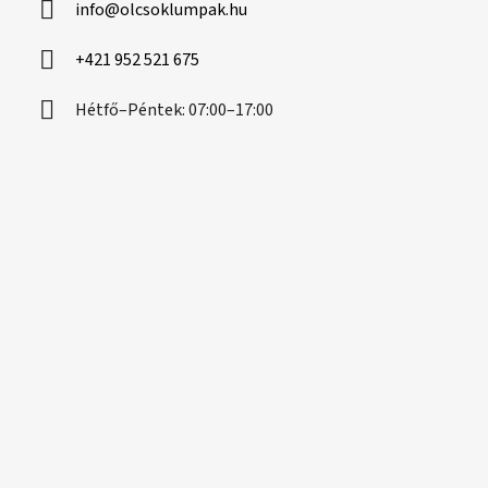
info
@
olcsoklumpak.hu
é
c
+421 952 521 675
Hétfő–Péntek: 07:00–17:00