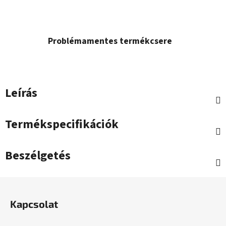
Problémamentes termékcsere
Leírás
Termékspecifikációk
Beszélgetés
L
á
Kapcsolat
b
l