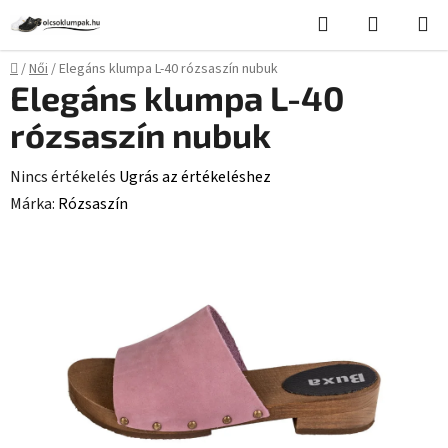
Ugrás
Keresés
KOSÁR
a
fő
Kezdőlap
/
Női
/
Elegáns klumpa L-40 rózsaszín nubuk
tartalomhoz
Elegáns klumpa L-40
rózsaszín nubuk
A
Nincs értékelés
Ugrás az értékeléshez
termék
Márka:
Rózsaszín
átlagos
értékelése
5-
ből
0,0
csillag.