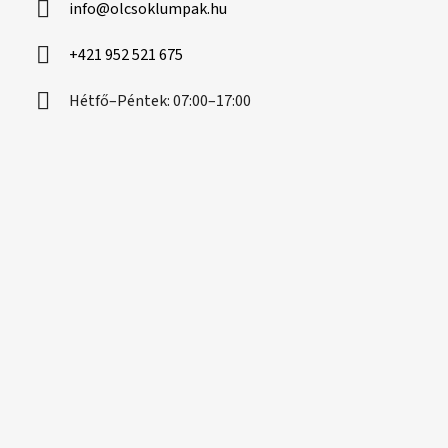
info
@
olcsoklumpak.hu
é
c
+421 952 521 675
Hétfő–Péntek: 07:00–17:00