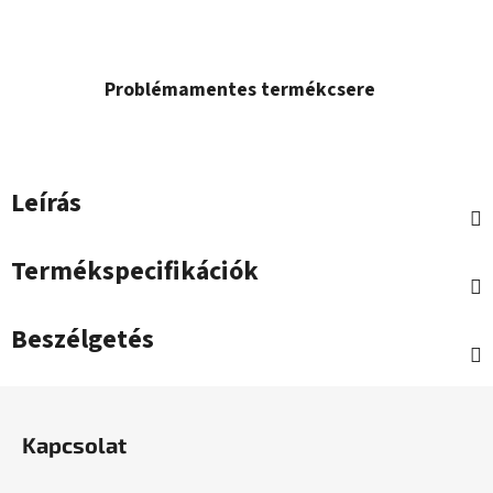
Problémamentes termékcsere
Leírás
Termékspecifikációk
Beszélgetés
L
á
Kapcsolat
b
l