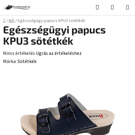
Ugrás
Keresés
KOSÁR
a
fő
Kezdőlap
/
Női
/
Egészségügyi papucs KPU3 sötétkék
tartalomhoz
Egészségügyi papucs
KPU3 sötétkék
A
Nincs értékelés
Ugrás az értékeléshez
termék
Márka:
Sötétkék
átlagos
értékelése
5-
ből
0,0
csillag.