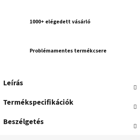
1000+ elégedett vásárló
Problémamentes termékcsere
Leírás
Termékspecifikációk
Beszélgetés
L