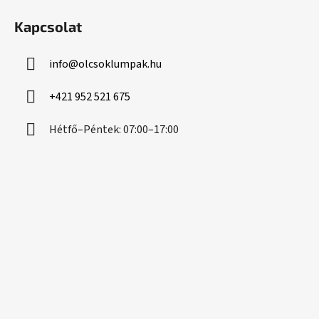
á
Kapcsolat
b
l
info
@
olcsoklumpak.hu
é
c
+421 952 521 675
Hétfő–Péntek: 07:00–17:00