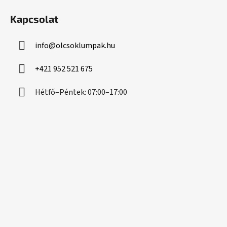
á
Kapcsolat
b
l
info
@
olcsoklumpak.hu
é
c
+421 952 521 675
Hétfő–Péntek: 07:00–17:00