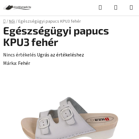
Ugrás
Keresés
KOSÁR
a
fő
Kezdőlap
/
Női
/
Egészségügyi papucs KPU3 fehér
tartalomhoz
Egészségügyi papucs
KPU3 fehér
A
Nincs értékelés
Ugrás az értékeléshez
termék
Márka:
Fehér
átlagos
értékelése
5-
ből
0,0
csillag.