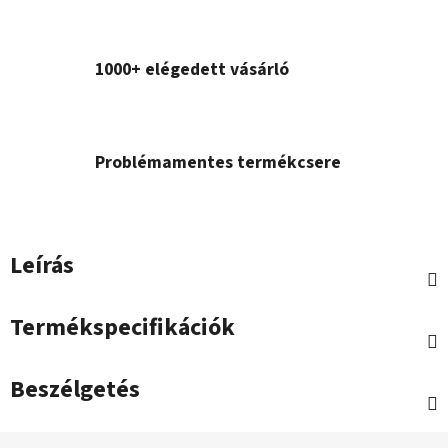
1000+ elégedett vásárló
Problémamentes termékcsere
Leírás
Termékspecifikációk
Beszélgetés
L