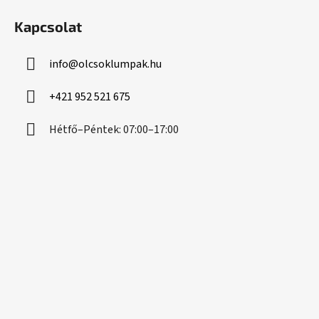
á
Kapcsolat
b
l
info
@
olcsoklumpak.hu
é
c
+421 952 521 675
Hétfő–Péntek: 07:00–17:00