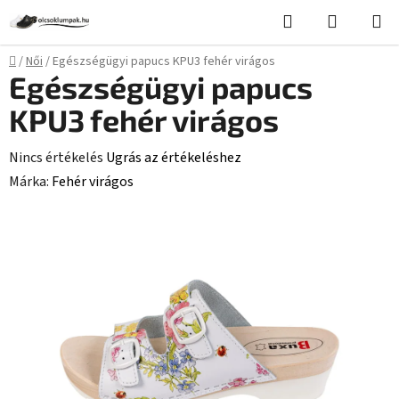
Ugrás
Keresés
KOSÁR
a
fő
Kezdőlap
/
Női
/
Egészségügyi papucs KPU3 fehér virágos
tartalomhoz
Egészségügyi papucs
KPU3 fehér virágos
A
Nincs értékelés
Ugrás az értékeléshez
termék
Márka:
Fehér virágos
átlagos
értékelése
5-
ből
0,0
csillag.