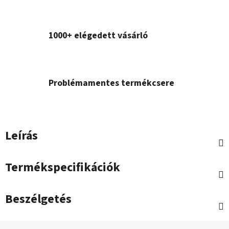
1000+ elégedett vásárló
Problémamentes termékcsere
Leírás
Termékspecifikációk
Beszélgetés
L