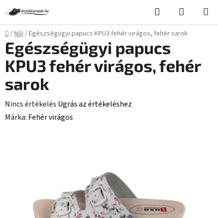
Ugrás
Keresés
KOSÁR
a
fő
Kezdőlap
/
Női
/
Egészségügyi papucs KPU3 fehér virágos, fehér sarok
tartalomhoz
Egészségügyi papucs
KPU3 fehér virágos, fehér
sarok
A
Nincs értékelés
Ugrás az értékeléshez
termék
Márka:
Fehér virágos
átlagos
értékelése
5-
ből
0,0
csillag.