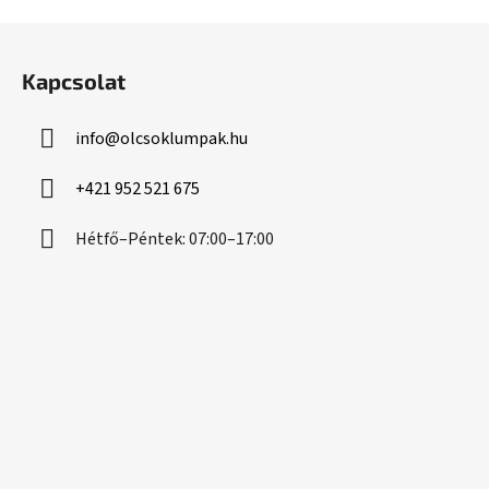
L
á
Kapcsolat
b
l
info
@
olcsoklumpak.hu
é
c
+421 952 521 675
Hétfő–Péntek: 07:00–17:00