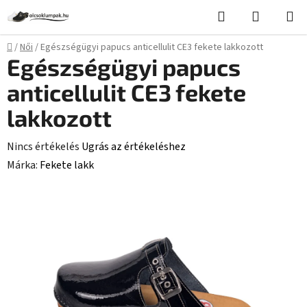
Ugrás
Keresés
KOSÁR
a
fő
Kezdőlap
/
Női
/
Egészségügyi papucs anticellulit CE3 fekete lakkozott
tartalomhoz
Egészségügyi papucs
anticellulit CE3 fekete
lakkozott
A
Nincs értékelés
Ugrás az értékeléshez
termék
Márka:
Fekete lakk
átlagos
értékelése
5-
ből
0,0
csillag.