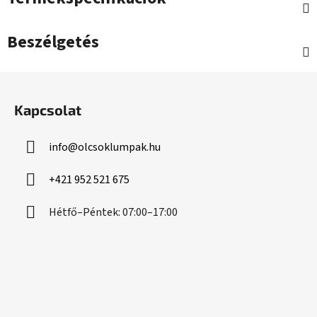
Beszélgetés
L
á
Kapcsolat
b
l
info
@
olcsoklumpak.hu
é
c
+421 952 521 675
Hétfő–Péntek: 07:00–17:00