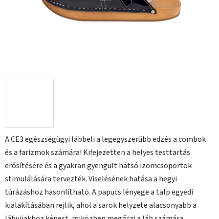
A CE3 egészségügyi lábbeli a legegyszerűbb edzés a combok
és a farizmok számára! Kifejezetten a helyes testtartás
erősítésére és a gyakran gyengült hátsó izomcsoportok
stimulálására tervezték. Viselésének hatása a hegyi
túrázáshoz hasonlítható. A papucs lényege a talp egyedi
kialakításában rejlik, ahol a sarok helyzete alacsonyabb a
lábujjakhoz képest, miközben megőrzi a láb számára