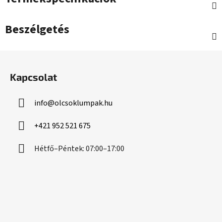
Beszélgetés
L
á
Kapcsolat
b
l
info
@
olcsoklumpak.hu
é
c
+421 952 521 675
Hétfő–Péntek: 07:00–17:00