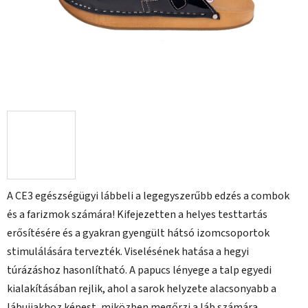
A CE3 egészségügyi lábbeli a legegyszerűbb edzés a combok
és a farizmok számára! Kifejezetten a helyes testtartás
erősítésére és a gyakran gyengült hátsó izomcsoportok
stimulálására tervezték. Viselésének hatása a hegyi
túrázáshoz hasonlítható. A papucs lényege a talp egyedi
kialakításában rejlik, ahol a sarok helyzete alacsonyabb a
lábujjakhoz képest, miközben megőrzi a láb számára