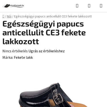
Ugrás
Keresés
KOSÁR
a
fő
Kezdőlap
/
Női
/
Egészségügyi papucs anticellulit CE3 fekete lakkozott
tartalomhoz
Egészségügyi papucs
anticellulit CE3 fekete
lakkozott
A
Nincs értékelés
Ugrás az értékeléshez
termék
Márka:
Fekete lakk
átlagos
értékelése
5-
ből
0,0
csillag.