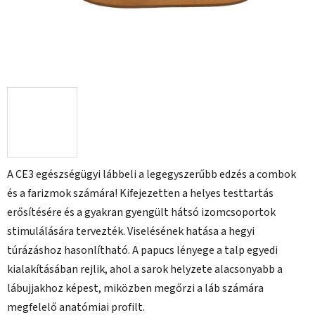
A CE3 egészségügyi lábbeli a legegyszerűbb edzés a combok
és a farizmok számára! Kifejezetten a helyes testtartás
erősítésére és a gyakran gyengült hátsó izomcsoportok
stimulálására tervezték. Viselésének hatása a hegyi
túrázáshoz hasonlítható. A papucs lényege a talp egyedi
kialakításában rejlik, ahol a sarok helyzete alacsonyabb a
lábujjakhoz képest, miközben megőrzi a láb számára
megfelelő anatómiai profilt.