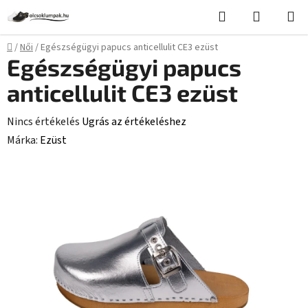
Ugrás
Keresés
KOSÁR
a
fő
Kezdőlap
/
Női
/
Egészségügyi papucs anticellulit CE3 ezüst
tartalomhoz
Egészségügyi papucs
anticellulit CE3 ezüst
A
Nincs értékelés
Ugrás az értékeléshez
termék
Márka:
Ezüst
átlagos
értékelése
5-
ből
0,0
csillag.