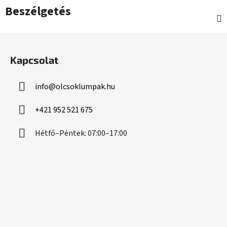
Beszélgetés
L
á
Kapcsolat
b
l
info
@
olcsoklumpak.hu
é
c
+421 952 521 675
Hétfő–Péntek: 07:00–17:00