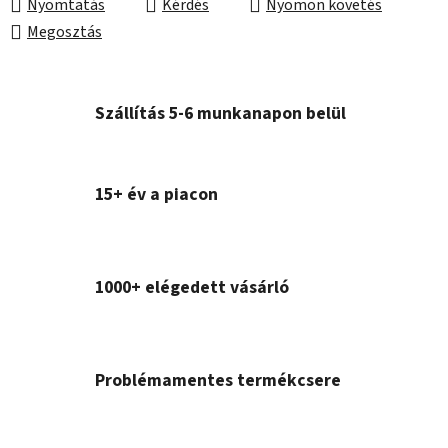
Nyomtatás
Kérdés
Nyomon követés
Megosztás
Szállítás 5-6 munkanapon belül
15+ év a piacon
1000+ elégedett vásárló
Problémamentes termékcsere