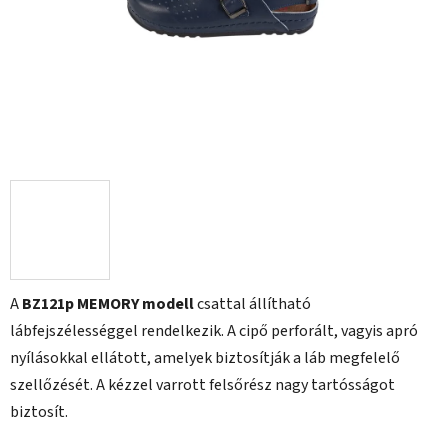
A
BZ121p MEMORY modell
csattal állítható
lábfejszélességgel rendelkezik. A cipő perforált, vagyis apró
nyílásokkal ellátott, amelyek biztosítják a láb megfelelő
szellőzését. A kézzel varrott felsőrész nagy tartósságot
biztosít.