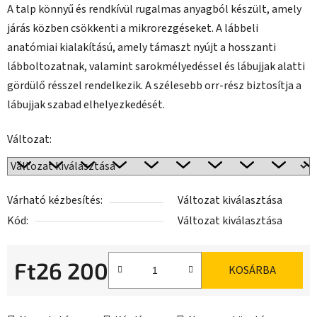
A talp könnyű és rendkívül rugalmas anyagból készült, amely
járás közben csökkenti a mikrorezgéseket. A lábbeli
anatómiai kialakítású, amely támaszt nyújt a hosszanti
lábboltozatnak, valamint sarokmélyedéssel és lábujjak alatti
gördülő résszel rendelkezik. A szélesebb orr-rész biztosítja a
lábujjak szabad elhelyezkedését.
Változat:
Várható kézbesítés:
Változat kiválasztása
Kód:
Változat kiválasztása
Ft26 200
KOSÁRBA
Egységár: