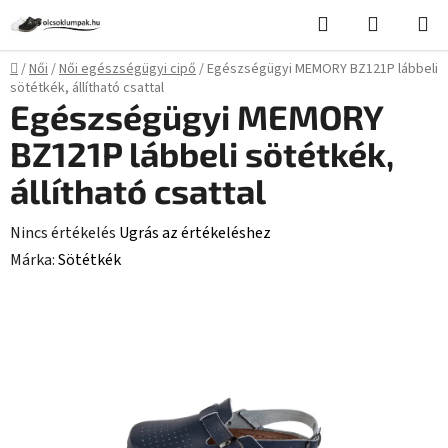
Ugrás
Keresés
KOSÁR
a
fő
Kezdőlap
/
Női
/
Női egészségügyi cipő
/
Egészségügyi MEMORY BZ121P lábbeli
tartalomhoz
sötétkék, állítható csattal
Egészségügyi MEMORY
BZ121P lábbeli sötétkék,
állítható csattal
A
Nincs értékelés
Ugrás az értékeléshez
termék
Márka:
Sötétkék
átlagos
értékelése
5-
ből
0,0
csillag.