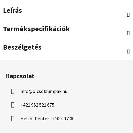
Leírás
Termékspecifikációk
Beszélgetés
L
á
Kapcsolat
b
l
info
@
olcsoklumpak.hu
é
c
+421 952 521 675
Hétfő–Péntek: 07:00–17:00