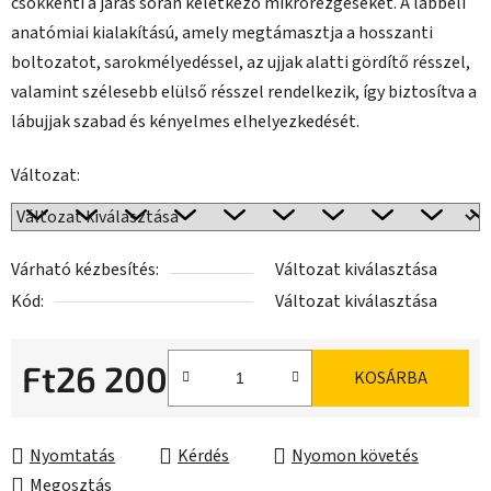
csökkenti a járás során keletkező mikrorezgéseket. A lábbeli
anatómiai kialakítású, amely megtámasztja a hosszanti
boltozatot, sarokmélyedéssel, az ujjak alatti gördítő résszel,
valamint szélesebb elülső résszel rendelkezik, így biztosítva a
lábujjak szabad és kényelmes elhelyezkedését.
Változat:
Várható kézbesítés:
Változat kiválasztása
Kód:
Változat kiválasztása
Ft26 200
KOSÁRBA
Egységár:
Nyomtatás
Kérdés
Nyomon követés
Megosztás