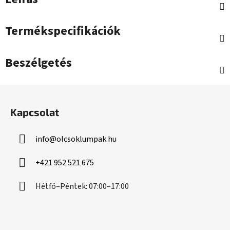
Termékspecifikációk
Beszélgetés
L
á
Kapcsolat
b
l
info
@
olcsoklumpak.hu
é
c
+421 952 521 675
Hétfő–Péntek: 07:00–17:00