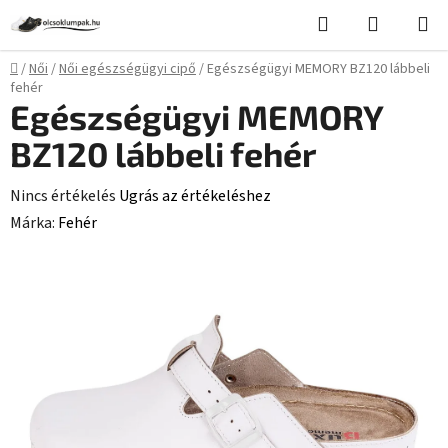
Ugrás
Keresés
KOSÁR
a
fő
Kezdőlap
/
Női
/
Női egészségügyi cipő
/
Egészségügyi MEMORY BZ120 lábbeli
tartalomhoz
fehér
Egészségügyi MEMORY
BZ120 lábbeli fehér
A
Nincs értékelés
Ugrás az értékeléshez
termék
Márka:
Fehér
átlagos
értékelése
5-
ből
0,0
csillag.