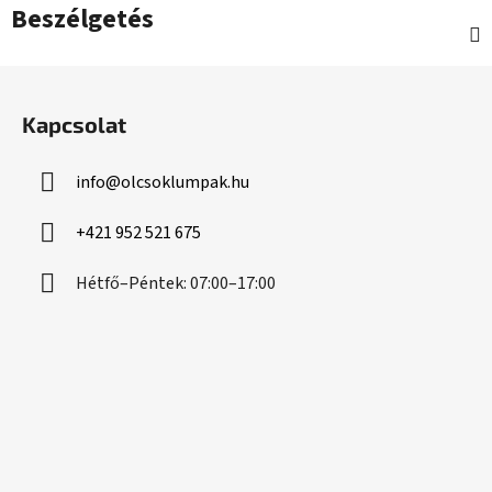
Beszélgetés
L
á
Kapcsolat
b
l
info
@
olcsoklumpak.hu
é
c
+421 952 521 675
Hétfő–Péntek: 07:00–17:00