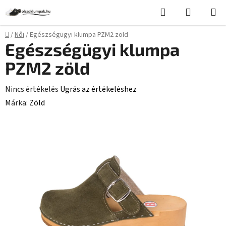
Ugrás
Keresés
KOSÁR
a
fő
Kezdőlap
/
Női
/
Egészségügyi klumpa PZM2 zöld
tartalomhoz
Egészségügyi klumpa
PZM2 zöld
A
Nincs értékelés
Ugrás az értékeléshez
termék
Márka:
Zöld
átlagos
értékelése
5-
ből
0,0
csillag.